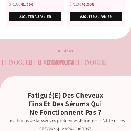
5
5
$71.00
41,90€
$71.00
41,90€
étoiles
étoiles
AJOUTER AU PANIER
AJOUTER AU PANIER
Vu dans
Fatigué(e) Des Cheveux
Fins Et Des Sérums Qui
Ne Fonctionnent Pas ?
Il est temps de laisser ces problèmes derrière et d’obtenir les
cheveux que vous méritez!