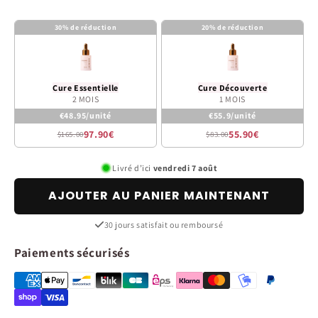
30% de réduction
20% de réduction
Cure Essentielle
Cure Découverte
2 MOIS
1 MOIS
€48.95/unité
€55.9/unité
97.90€
55.90€
$165.00
$83.00
Livré d’ici
vendredi 7 août
AJOUTER AU PANIER MAINTENANT
30 jours satisfait ou remboursé
Paiements sécurisés