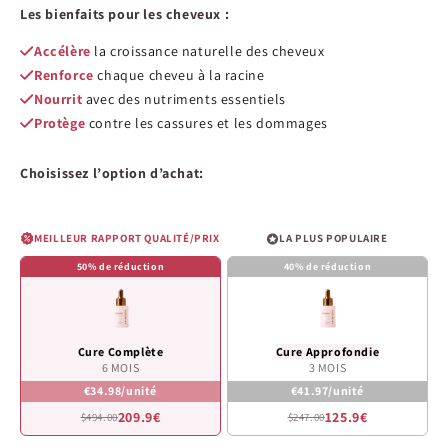
sur
Les bienfaits pour les cheveux :
5
étoiles
Accélère
la croissance naturelle des cheveux
Renforce
chaque cheveu à la racine
Nourrit
avec des nutriments essentiels
Protège
contre les cassures et les dommages
Choisissez l’option d’achat:
MEILLEUR RAPPORT QUALITÉ/PRIX
LA PLUS POPULAIRE
50% de réduction
40% de réduction
Cure Complète
Cure Approfondie
6 MOIS
3 MOIS
€34.98/unité
€41.97/unité
209.9€
125.9€
$494.00
$247.00