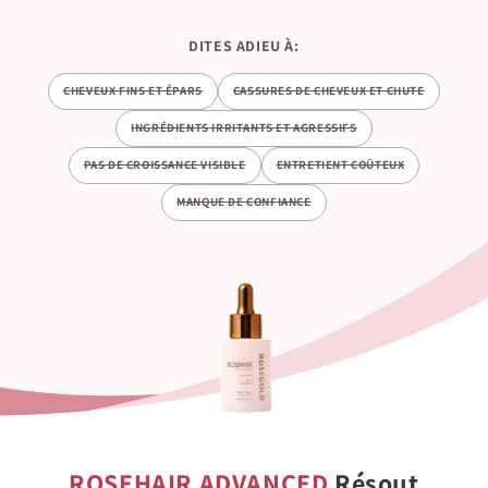
DITES ADIEU À:
CHEVEUX FINS ET ÉPARS
CASSURES DE CHEVEUX ET CHUTE
INGRÉDIENTS IRRITANTS ET AGRESSIFS
PAS DE CROISSANCE VISIBLE
ENTRETIENT COÛTEUX
MANQUE DE CONFIANCE
ROSEHAIR ADVANCED
Résout