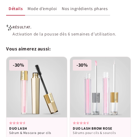
Détails
Mode d’emploi
Nos ingrédients phares
RÉSULTAT.
Activation de la pousse dès 6 semaines d’utilisation.
Vous aimerez aussi:
-30%
-30%
Noté
Noté
DUO LASH
DUO LASH BROW ROSE
4.6
4.6
Sérum & Mascara pour cils
Sérums pour cils & sourcils
sur
sur