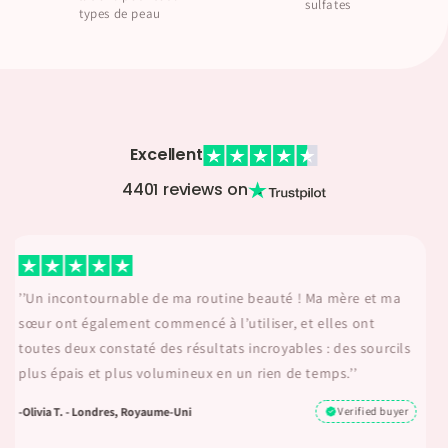
sulfates
types de peau
Excellent
4401 reviews on
’’Tous les autres sérums que j'ai essayés provoquaient des
irritations, mais ROSEBROW a changé la donne. C’est doux et
mes sourcils sont maintenant plus fournis et plus sains. Je
n’aurais jamais pensé trouver quelque chose qui
fonctionnerait réellement.’’
-natalie S. - Berlin, Allemagne
Verified buyer