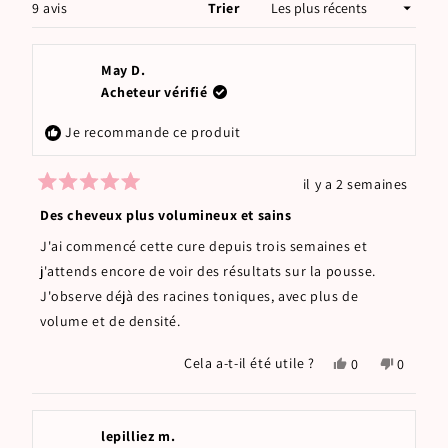
FENÊTRE)
Chargement...
9 avis
Trier
May D.
Acheteur vérifié
Je recommande ce produit
il y a 2 semaines
Noté
5
Des cheveux plus volumineux et sains
sur
5
J'ai commencé cette cure depuis trois semaines et
étoiles
j'attends encore de voir des résultats sur la pousse.
J'observe déjà des racines toniques, avec plus de
volume et de densité.
Oui,
Non,
Cela a-t-il été utile ?
0
0
cet
personnes
cet
person
avis
ont
avis
ont
de
voté
de
voté
May
oui
May
non
lepilliez m.