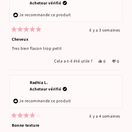
D.
D.
Acheteur vérifié
était
n'était
utile.
pas
Je recommande ce produit
utile.
il y a 3 semaines
Noté
5
Cheveux
sur
5
Tres bien flacon trop petit
étoiles
Oui,
Non,
Cela a-t-il été utile ?
0
0
cet
personnes
cet
person
avis
ont
avis
ont
de
voté
de
voté
lepilliez
oui
lepilliez
non
Radhia L.
m.
m.
Acheteur vérifié
était
n'était
utile.
pas
Je recommande ce produit
utile.
il y a 4 semaines
Noté
4
Bonne texture
sur