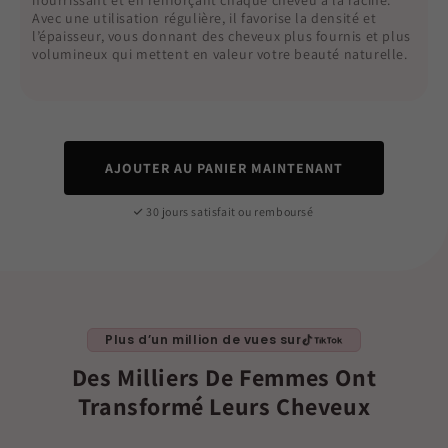
nourrissant et en renforçant chaque cheveu à la racine.
Avec une utilisation régulière, il favorise la densité et
l’épaisseur, vous donnant des cheveux plus fournis et plus
volumineux qui mettent en valeur votre beauté naturelle.
AJOUTER AU PANIER MAINTENANT
30 jours satisfait ou remboursé
Plus d’un million de vues sur
Des Milliers De Femmes Ont
Transformé Leurs Cheveux