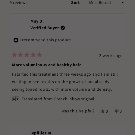
WINDOW)
Loading...
9 reviews
Sort
May D.
Verified Buyer
I recommend this product
2 weeks ago
Rated
5
More voluminous and healthy hair
out
of
I started this treatment three weeks ago and I am still
5
stars
waiting to see results on the growth. I am already
seeing toned roots, with more volume and density.
Translated from French
Show original
Yes,
No,
Was this helpful?
0
0
this
people
this
people
review
voted
review
voted
from
yes
from
no
May
May
lepilliez m.