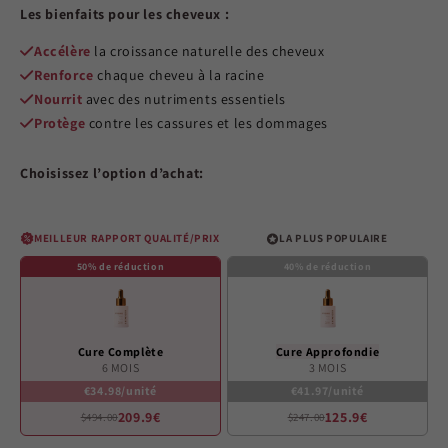
out
Les bienfaits pour les cheveux :
of
5
stars
Accélère
la croissance naturelle des cheveux
Renforce
chaque cheveu à la racine
Nourrit
avec des nutriments essentiels
Protège
contre les cassures et les dommages
Choisissez l’option d’achat:
MEILLEUR RAPPORT QUALITÉ/PRIX
LA PLUS POPULAIRE
50% de réduction
40% de réduction
Cure Complète
Cure Approfondie
6 MOIS
3 MOIS
€34.98/unité
€41.97/unité
209.9€
125.9€
$494.00
$247.00