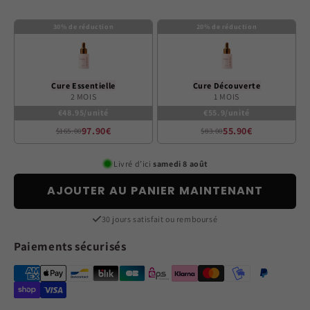
30% de réduction
20% de réduction
Cure Essentielle
Cure Découverte
2 MOIS
1 MOIS
€48.95/unité
€55.9/unité
97.90€
55.90€
$165.00
$83.00
Livré d’ici
samedi 8 août
AJOUTER AU PANIER MAINTENANT
30 jours satisfait ou remboursé
Paiements sécurisés