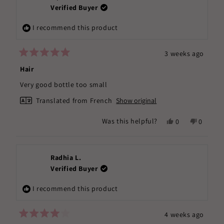
D.
D.
Verified Buyer
was
was
helpful.
not
I recommend this product
helpful.
3 weeks ago
Rated
5
Hair
out
of
Very good bottle too small
5
stars
Translated from French
Show original
Yes,
No,
Was this helpful?
0
0
this
people
this
people
review
voted
review
voted
from
yes
from
no
lepilliez
lepilliez
Radhia L.
m.
m.
Verified Buyer
was
was
helpful.
not
I recommend this product
helpful.
4 weeks ago
Rated