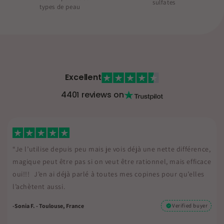
sulfates
types de peau
Excellent
4401 reviews on
ence,
“Je l’utilise depuis peu mais je vois déjà une nette différe
icace
magique peut être pas si on veut être rationnel, mais effi
les
oui!!! J’en ai déjà parlé à toutes mes copines pour qu’ell
l’achètent aussi.
buyer
-sonia F. - Toulouse, France
Verified bu