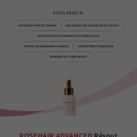
DITES ADIEU À:
CHEVEUX FINS ET ÉPARS
CASSURES DE CHEVEUX ET CHUTE
INGRÉDIENTS IRRITANTS ET AGRESSIFS
PAS DE CROISSANCE VISIBLE
ENTRETIENT COÛTEUX
MANQUE DE CONFIANCE
ROSEHAIR ADVANCED
Résout