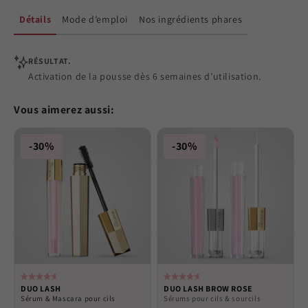
Détails
Mode d’emploi
Nos ingrédients phares
RÉSULTAT.
Activation de la pousse dès 6 semaines d’utilisation.
Vous aimerez aussi:
-30%
-30%
Rated
Rated
DUO LASH
DUO LASH BROW ROSE
4.6
4.6
Sérum & Mascara pour cils
Sérums pour cils & sourcils
out
out