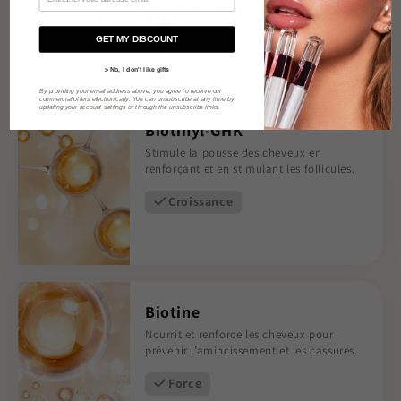
Nos Ingrédients Clés
GET MY DISCOUNT
VOIR LA LISTE COMPLÈTE
> No, I don't like gifts
By providing your email address above, you agree to receive our
commercial offers electronically. You can unsubscribe at any time by
updating your account settings or through the unsubscribe links.
Biotinyl-GHK
Stimule la pousse des cheveux en
renforçant et en stimulant les follicules.
Croissance
Biotine
Nourrit et renforce les cheveux pour
prévenir l’amincissement et les cassures.
Force