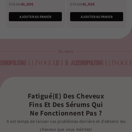
of
of
$71.00
41,90€
$71.00
41,90€
5
5
stars
stars
AJOUTER AU PANIER
AJOUTER AU PANIER
Vu dans
Fatigué(e) Des Cheveux
Fins Et Des Sérums Qui
Ne Fonctionnent Pas ?
Il est temps de laisser ces problèmes derrière et d’obtenir les
cheveux que vous méritez!