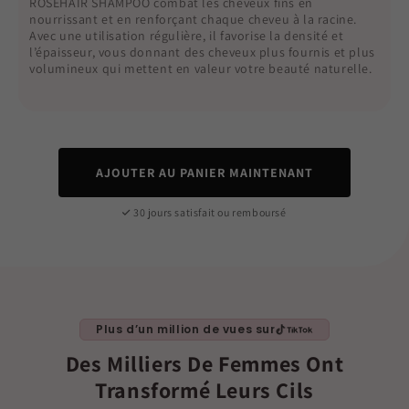
ROSEHAIR SHAMPOO combat les cheveux fins en
nourrissant et en renforçant chaque cheveu à la racine.
Avec une utilisation régulière, il favorise la densité et
l’épaisseur, vous donnant des cheveux plus fournis et plus
volumineux qui mettent en valeur votre beauté naturelle.
AJOUTER AU PANIER MAINTENANT
30 jours satisfait ou remboursé
Plus d’un million de vues sur
Des Milliers De Femmes Ont
Transformé Leurs Cils