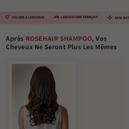
LABORATOIRE FRANÇAIS
VOLUME & LONGUEUR
95% NAT
Après
ROSEHAIR SHAMPOO
, Vos
Cheveux Ne Seront Plus Les Mêmes