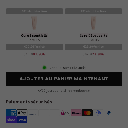
30% de réduction
20% de réduction
Cure Essentielle
Cure Découverte
2 MOIS
1 MOIS
€20.95/unité
€23.90/unité
41.90€
23.90€
$71.00
$36.00
Livré d’ici
samedi 8 août
AJOUTER AU PANIER MAINTENANT
30 jours satisfait ou remboursé
Paiements sécurisés