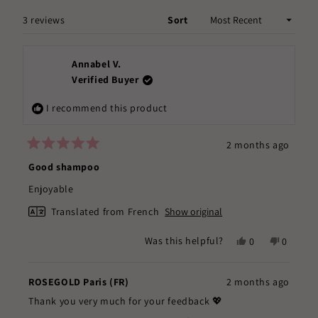
NEW
WINDOW)
Loading...
3 reviews
Sort
Annabel V.
Verified Buyer
I recommend this product
2 months ago
Rated
5
Good shampoo
out
of
Enjoyable
5
stars
Translated from French
Show original
Yes,
No,
Was this helpful?
0
0
this
people
this
people
review
voted
review
voted
from
yes
from
no
ROSEGOLD Paris (FR)
2 months ago
Annabel
Annabel
Thank you very much for your feedback 💖
V.
V.
was
was