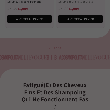
4.6
4.6
Sérum & Mascara pour cils
Sérums pour cils & sourcils
out
out
of
of
$71.00
41,90€
$71.00
41,90€
5
5
stars
stars
AJOUTER AU PANIER
AJOUTER AU PANIER
Vu dans
Fatigué(e) Des Cheveux
Fins Et Des Shampoing
Qui Ne Fonctionnent Pas
?