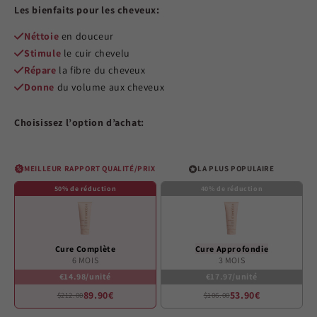
out
Les bienfaits pour les cheveux:
of
5
stars
Néttoie
en douceur
Stimule
le cuir chevelu
Répare
la fibre du cheveux
Donne
du volume aux cheveux
Choisissez l’option d’achat:
MEILLEUR RAPPORT QUALITÉ/PRIX
LA PLUS POPULAIRE
50% de réduction
40% de réduction
Cure Complète
Cure Approfondie
6 MOIS
3 MOIS
€14.98/unité
€17.97/unité
89.90€
53.90€
$212.00
$106.00