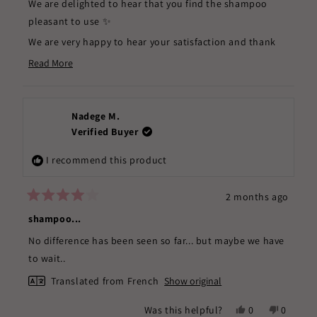
We are delighted to hear that you find the shampoo
helpful.
not
pleasant to use ✨
helpful.
We are very happy to hear your satisfaction and thank
you for your trust.
Read More
Read
Sincerely, The ROSEGOLD Paris team ✨
more
about
this
Nadege M.
review
Verified Buyer
reply
I recommend this product
2 months ago
Rated
4
shampoo...
out
of
No difference has been seen so far... but maybe we have
5
stars
to wait..
Translated from French
Show original
Yes,
No,
Was this helpful?
0
0