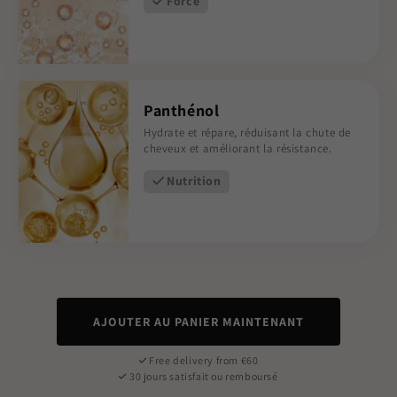
Force
Panthénol
Hydrate et répare, réduisant la chute de
cheveux et améliorant la résistance.
Nutrition
AJOUTER AU PANIER MAINTENANT
Free delivery from €60
30 jours satisfait ou remboursé