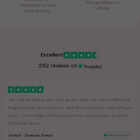
Sans parabènes ni
irritations pour tous
sulfates
types de peau
Excellent
2152 reviews on
érence,
“Je l’utilise depuis peu mais je vois déjà une nette différ
fficace
magique peut être pas si on veut être rationnel, mais eff
elles
oui!!! J’en ai déjà parlé à toutes mes copines pour qu’el
l’achètent aussi.
d buyer
-sonia F. - Toulouse, France
Verified 