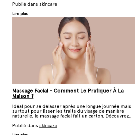
durablement ? Faisons le point.
Publié dans
skincare
Lire plus
Massage Facial - Comment Le Pratiquer À La
Maison ?
Idéal pour se délasser après une longue journée mais
surtout pour lisser les traits du visage de manière
naturelle, le massage facial fait un carton. Découvrez
comment pratiquer un massage facial relaxant à la
maison pour un moment de bien-être revitalisant.
Publié dans
skincare