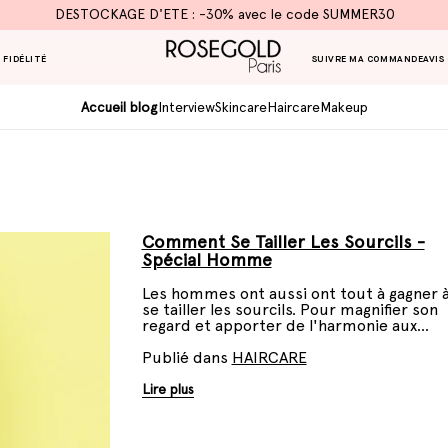
DESTOCKAGE D'ETE : -30% avec le code SUMMER30
 FIDÉLITÉ
SUIVRE MA COMMANDE
AVIS
Accueil blog
Interview
Skincare
Haircare
Makeup
Comment Se Tailler Les Sourcils -
Spécial Homme
Les hommes ont aussi ont tout à gagner 
se tailler les sourcils. Pour magnifier son
regard et apporter de l'harmonie aux
traits du visage, suivez notre guide.
Publié dans
HAIRCARE
Lire plus