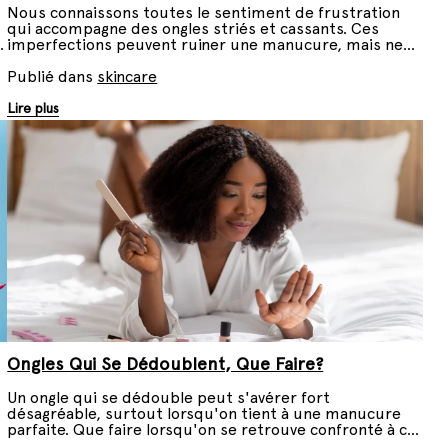
Nous connaissons toutes le sentiment de frustration
qui accompagne des ongles striés et cassants. Ces
imperfections peuvent ruiner une manucure, mais ne
désespérez pas, il y a moyen d'éviter ça. On vous dit
tout.
Publié dans
skincare
Lire plus
Ongles Qui Se Dédoublent, Que Faire?
Un ongle qui se dédouble peut s'avérer fort
désagréable, surtout lorsqu'on tient à une manucure
parfaite. Que faire lorsqu'on se retrouve confronté à ce
problème ? Voici nos conseils.