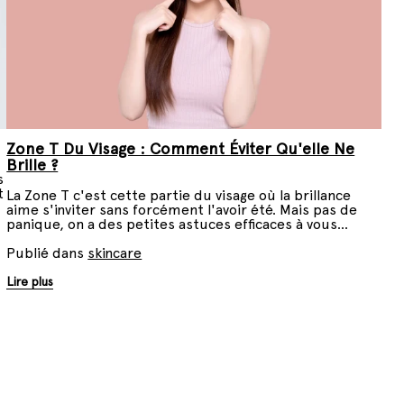
Zone T Du Visage : Comment Éviter Qu'elle Ne
Brille ?
s
t
La Zone T c'est cette partie du visage où la brillance
s
aime s'inviter sans forcément l'avoir été. Mais pas de
panique, on a des petites astuces efficaces à vous
partager pour dire adieu à cette brillance gênante et
avoir un teint aussi frais que celui d'une poupée.
Publié dans
skincare
Lire plus