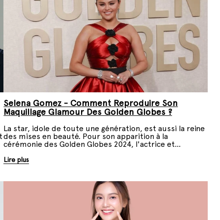
Selena Gomez - Comment Reproduire Son
Maquillage Glamour Des Golden Globes ?
La star, idole de toute une génération, est aussi la reine
t
des mises en beauté. Pour son apparition à la
cérémonie des Golden Globes 2024, l'actrice et
chanteuse avait choisi un maquillage glamour aux tons
nude et très glowy. Voici comment le reproduire.
Lire plus