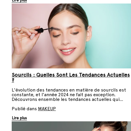
Lire plus
Sourcils : Quelles Sont Les Tendances Actuelles
?
L'évolution des tendances en matière de sourcils est
constante, et l'année 2024 ne fait pas exception.
Découvrons ensemble les tendances actuelles qui
dominent la scène de la beauté pour créer des sourcils
impeccables et stylisés.
Publié dans
MAKEUP
Lire plus