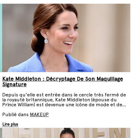
Kate Middleton : Décryptage De Son Maquillage
Signature
Depuis qu'elle est entrée dans le cercle très fermé de
la royauté britannique, Kate Middleton (épouse du
Prince William) est devenue une icône de mode et de
beauté dont le moindre look est scruté à la loupe...
Zoom sur son maquillage signature.
Publié dans
MAKEUP
Lire plus