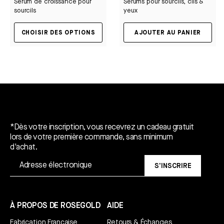
Sérum de croissance pour
Sérums pour sourcils, cils &
sourcils
yeux
CHOISIR DES OPTIONS
AJOUTER AU PANIER
Un cadeau gratuit*.
*Dès votre inscription, vous recevrez un cadeau gratuit
lors de votre première commande, sans minimum
d'achat.
S'INSCRIRE
À PROPOS DE ROSEGOLD
AIDE
Fabrication Française
Retours & Échanges