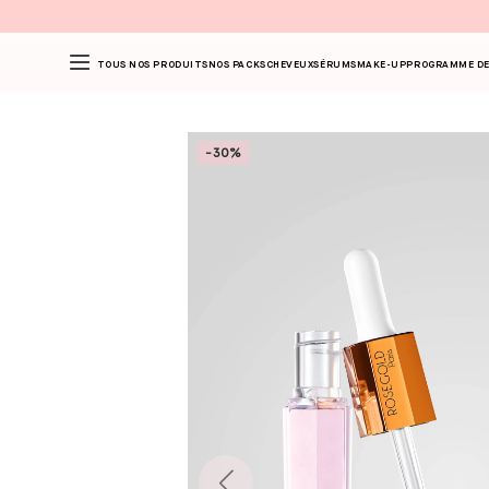
TOUS NOS PRODUITS
NOS PACKS
CHEVEUX
SÉRUMS
MAKE-UP
PROGRAMME DE
-30%