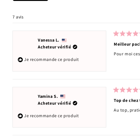
7 avis
Noté
Vanessa L.
5
Meilleur pac
Acheteur vérifié
sur
5
Pour moi ces
étoiles
Je recommande ce produit
Noté
Yamina S.
5
Top de chez 
Acheteur vérifié
sur
5
Au top, prati
étoiles
Je recommande ce produit