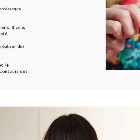
 les produits une fois par jour pendant au moins 30 jours. (sauf p
croissance
ants, il vous
anté.
réaliser des
ec le
contours des