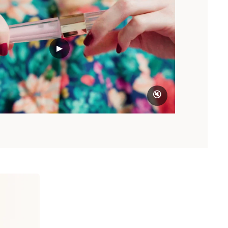
our le ROSEHAIR, après chaque lavage de
▶
🔇