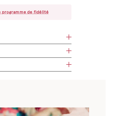
e programme de fidélité
e à l’organisme par voie alimentaire.
fables, alopécie, squames, prurits et
 application.
tilisée en médecine traditionnelle. De
amment dans la prévention de la chute
x d’oestrogènes dans le corps.
duit.