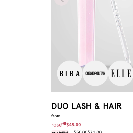
DUO LASH & HAIR
from
$45.00
$50.00
$71.00