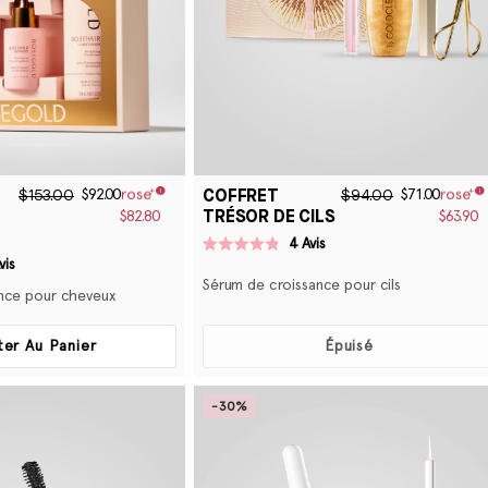
N
:
COFFRET
$153.00
$94.00
$92.00
$71.00
TRÉSOR DE CILS
$82.80
$63.90
4
Avis
Noté
vis
4.8
Sérum de croissance pour cils
sur
nce pour cheveux
5
étoiles
ter Au Panier
Épuisé
-30%