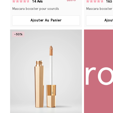
$26.10
14
Avis
163
Noté
Noté
4.6
4.7
Mascara booster pour sourcils
Mascara booster 
sur
sur
5
5
étoiles
étoiles
Ajouter Au Panier
Ajou
-50%