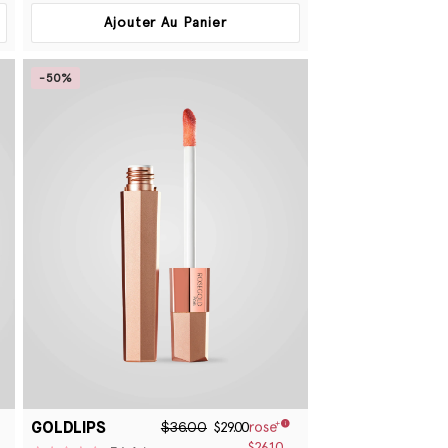
Ajouter Au Panier
-50%
GOLDLIPS
$36.00
$29.00