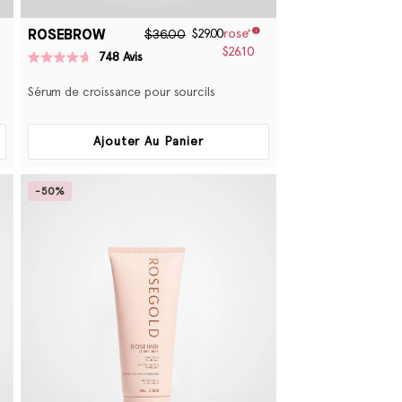
ROSEBROW
$36.00
$29.00
$26.10
748
Avis
Noté
4.7
Sérum de croissance pour sourcils
sur
5
étoiles
Ajouter Au Panier
-50%