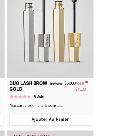
DUO LASH BROW
$71.00
$50.00
GOLD
$45.00
8
Avis
Noté
4.8
Mascaras pour cils & sourcils
sur
5
étoiles
Ajouter Au Panier