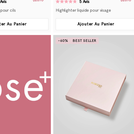
$26.10
$26.10
Avis
5
Avis
Noté
4.8
pour cils
Highlighter liquide pour visage
sur
5
étoiles
ter Au Panier
Ajouter Au Panier
-60%
BEST SELLER