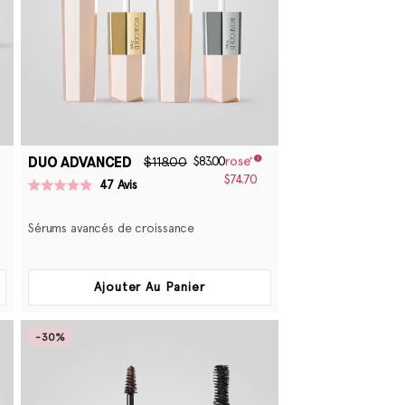
DUO ADVANCED
$118.00
$83.00
$74.70
47
Avis
Noté
4.9
sur
Sérums avancés de croissance
5
étoiles
Ajouter Au Panier
-30%