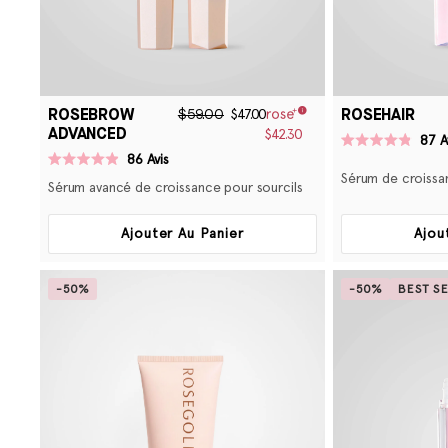
ROSEBROW
ROSEHAIR
$59.00
$47.00
ADVANCED
$42.30
87
A
Noté
86
Avis
4.8
Noté
Sérum de croissa
sur
4.9
Sérum avancé de croissance pour sourcils
5
sur
étoiles
5
étoiles
Ajouter Au Panier
Ajou
-50%
-50%
BEST S