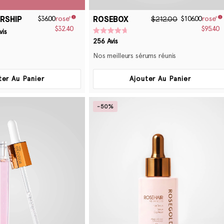
RSHIP
ROSEBOX
$36.00
$212.00
$106.00
$32.40
$95.40
vis
Noté
256
Avis
4.7
sur
Nos meilleurs sérums réunis
5
étoiles
ter Au Panier
Ajouter Au Panier
-50%