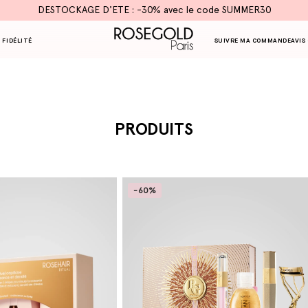
DESTOCKAGE D'ETE : -30% avec le code SUMMER30
 FIDÉLITÉ
SUIVRE MA COMMANDE
AVIS
C
PRODUITS
O
L
L
-60%
E
C
T
I
O