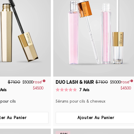
DUO LASH & HAIR
$71.00
$71.00
$50.00
$50.00
$45.00
$45.00
Avis
7
Avis
Noté
4.9
pour cils
Sérums pour cils & cheveux
sur
5
étoiles
ter Au Panier
Ajouter Au Panier