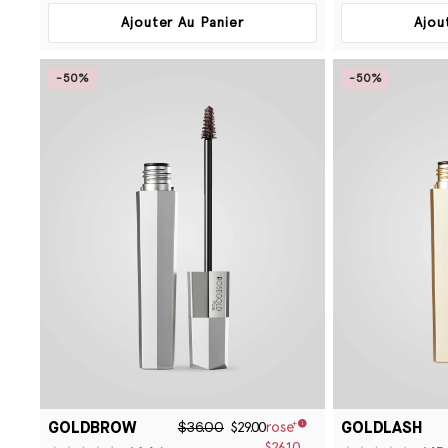
5
étoiles
Ajouter Au Panier
Ajou
-50%
-50%
GOLDBROW
GOLDLASH
$36.00
$29.00