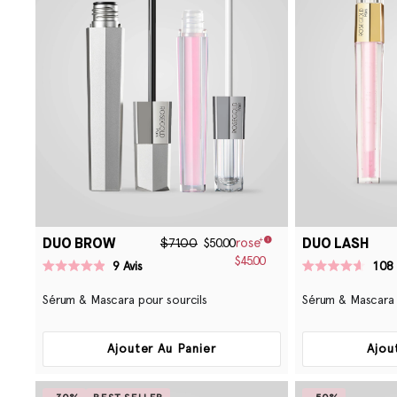
DUO BROW
DUO LASH
$71.00
$50.00
$45.00
9
Avis
108
Noté
Noté
4.9
4.6
Sérum & Mascara pour sourcils
Sérum & Mascara 
sur
sur
5
5
étoiles
étoiles
Ajouter Au Panier
Ajou