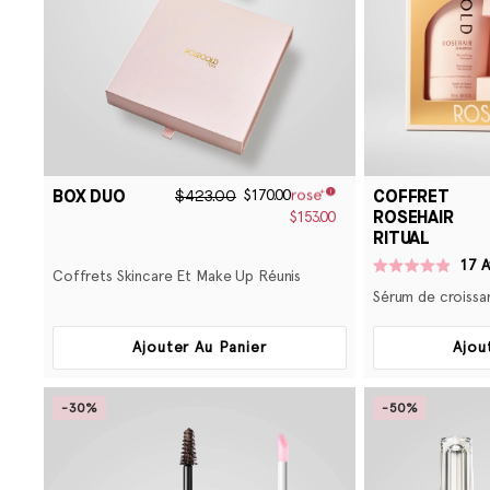
BOX DUO
COFFRET
$423.00
$170.00
ROSEHAIR
$153.00
RITUAL
17
A
Coffrets Skincare Et Make Up Réunis
Noté
4.9
Sérum de croissa
sur
5
étoiles
Ajouter Au Panier
Ajou
-30%
-50%