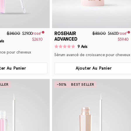
ROSEHAIR
$36.00
$83.00
$29.00
$66.00
ADVANCED
$26.10
$59.40
vis
9
Avis
Noté
nce pour cheveux
4.9
Sérum avancé de croissance pour cheveux
sur
5
étoiles
ter Au Panier
Ajouter Au Panier
ELLER
-50%
BEST SELLER