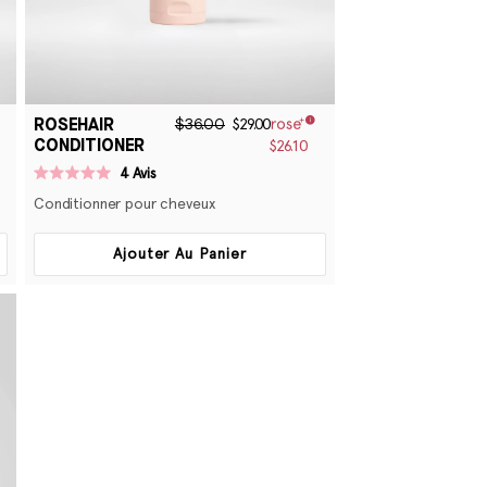
ROSEHAIR
$36.00
$29.00
CONDITIONER
$26.10
4
Avis
Noté
5.0
Conditionner pour cheveux
sur
5
étoiles
Ajouter Au Panier