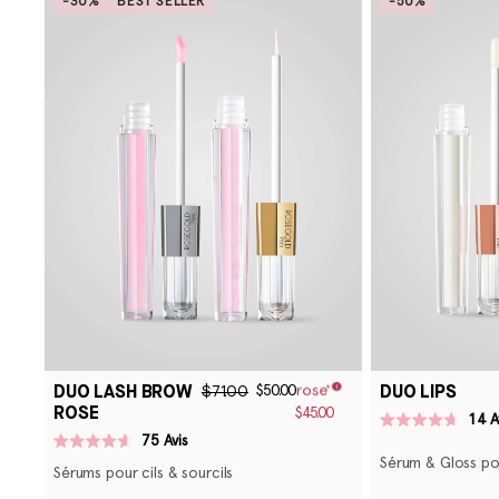
-30%
BEST SELLER
-50%
DUO LASH BROW
DUO LIPS
$71.00
$50.00
ROSE
$45.00
14
A
Noté
75
Avis
4.7
Noté
Sérum & Gloss po
sur
4.6
Sérums pour cils & sourcils
5
sur
étoiles