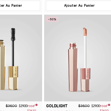
ter Au Panier
Ajouter Au Panier
-50%
GOLDLIGHT
$36.00
$36.00
$29.00
$29.00