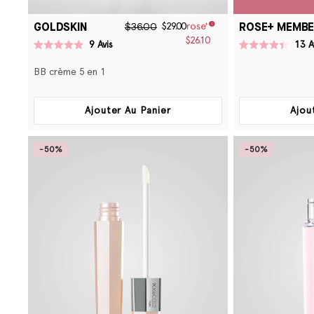
GOLDSKIN
ROSE+ MEMBE
$36.00
$29.00
$26.10
9
Avis
13
A
Noté
Noté
4.9
4.4
BB crème 5 en 1
sur
sur
5
5
étoiles
étoiles
Ajouter Au Panier
Ajou
-50%
-50%