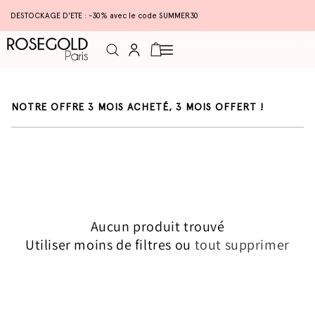
DESTOCKAGE D'ETE : -30% avec le code SUMMER30
Connexion
Panier
C
NOTRE OFFRE 3 MOIS ACHETÉ, 3 MOIS OFFERT !
O
L
L
E
C
T
I
O
N
Aucun produit trouvé
:
Utiliser moins de filtres ou
tout supprimer