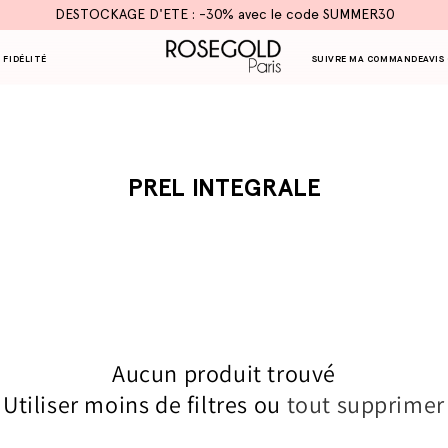
DESTOCKAGE D'ETE : -30% avec le code SUMMER30
 FIDÉLITÉ
SUIVRE MA COMMANDE
AVIS
C
PREL INTEGRALE
O
L
L
E
C
Aucun produit trouvé
T
Utiliser moins de filtres ou
tout supprimer
I
O