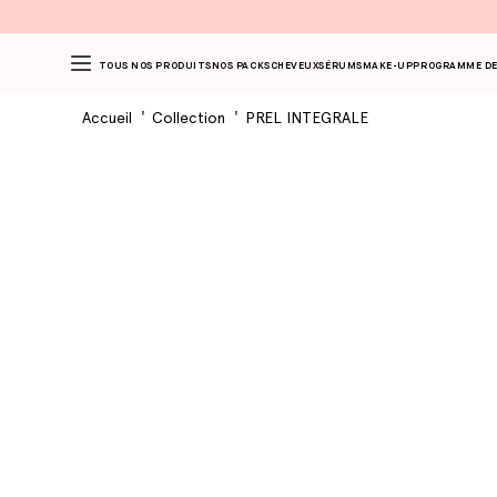
TOUS NOS PRODUITS
NOS PACKS
CHEVEUX
SÉRUMS
MAKE-UP
PROGRAMME DE
Accueil
Collection
PREL INTEGRALE