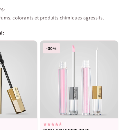
S:
fums, colorants et produits chimiques agressifs.
i:
-30%
Noté