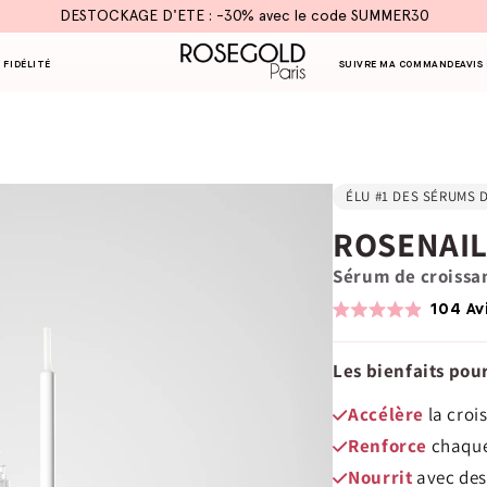
DESTOCKAGE D'ETE : -30% avec le code SUMMER30
 FIDÉLITÉ
SUIVRE MA COMMANDE
AVIS
ÉLU #1 DES SÉRUMS 
ROSENAI
Sérum de croissa
104
Av
Noté
4.9
sur
Les bienfaits pour
5
étoiles
Accélère
la croi
Renforce
chaque
Nourrit
avec des