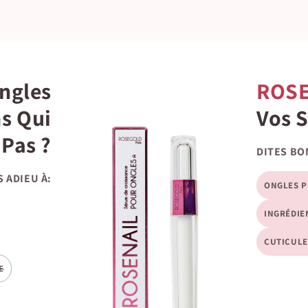
Ongles
ROS
ms Qui
Vos 
Pas ?
DITES BO
S ADIEU À:
ONGLES P
INGRÉDIE
CUTICULE
E