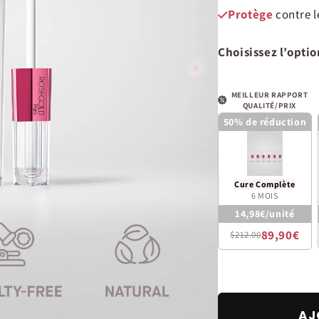
Protège
contre l
Choisissez l’optio
MEILLEUR RAPPORT
QUALITÉ/PRIX
50% de réduction
Cure Complète
6 MOIS
14,98€/unité
89,90€
$212.00
AJ