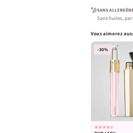
SANS ALLERGÈNE
Sans huiles, par
Vous aimerez auss
-30%
Noté