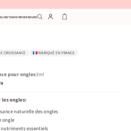
Connexion
Panier
 CLIENTS
NOS REVENDEURS
DE CROISSANCE
FABRIQUÉ EN FRANCE
L
nce pour ongles
3ml
is
 les ongles:
ssance naturelle des ongles
 ongle
 nutriments essentiels