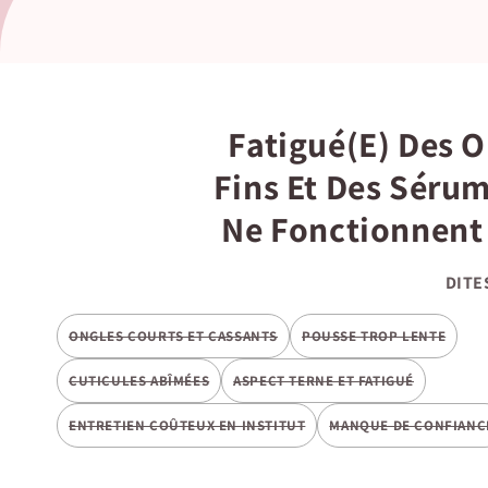
Fatigué(e) Des 
Fins Et Des Séru
Ne Fonctionnent 
DITE
ONGLES COURTS ET CASSANTS
POUSSE TROP LENTE
CUTICULES ABÎMÉES
ASPECT TERNE ET FATIGUÉ
ENTRETIEN COÛTEUX EN INSTITUT
MANQUE DE CONFIANC