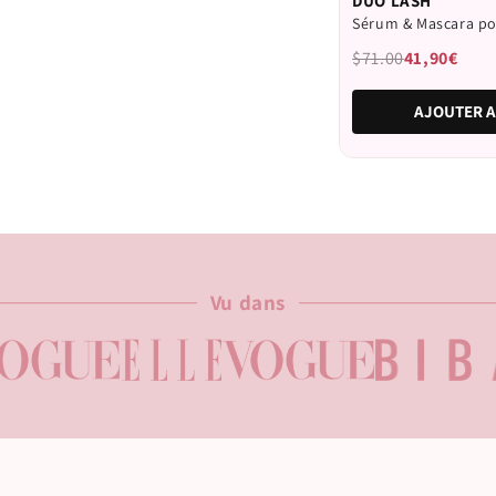
DUO LASH
4.6
Sérum & Mascara pou
sur
5
étoiles
$71.00
41,90€
AJOUTER A
Vu dans