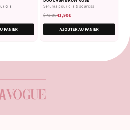
DUO LASH BROW ROSE
4.6
r cils
Sérums pour cils & sourcils
sur
5
étoiles
$71.00
41,90€
U PANIER
AJOUTER AU PANIER