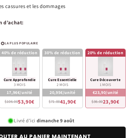
es cassures et les dommages
n d’achat:
LA PLUS POPULAIRE
40% de réduction
30% de réduction
20% de réduction
Cure Approfondie
Cure Essentielle
Cure Découverte
3 MOIS
2 MOIS
1 MOIS
17,96€/unité
20,95€/unité
€23,90/unité
53,90€
41,90€
23,90€
$106.00
$71.00
$36.00
Livré d’ici
dimanche 9 août
OUTER AU PANIER MAINTENANT