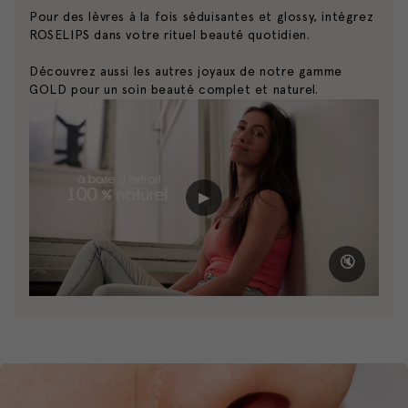
les lèvres pour leur donner un aspect plus volumineux et
Pour des lèvres à la fois séduisantes et glossy, intégrez
GOLD.
pulpeux.
ROSELIPS dans votre rituel beauté quotidien.
- Pour des résultats optimaux, utilisez GOLDLIPS
Liste d'ingrédients complète
Découvrez aussi les autres joyaux de notre gamme
quotidiennement durant 3 à 6 mois.
GOLD pour un soin beauté complet et naturel.
▶
🔇