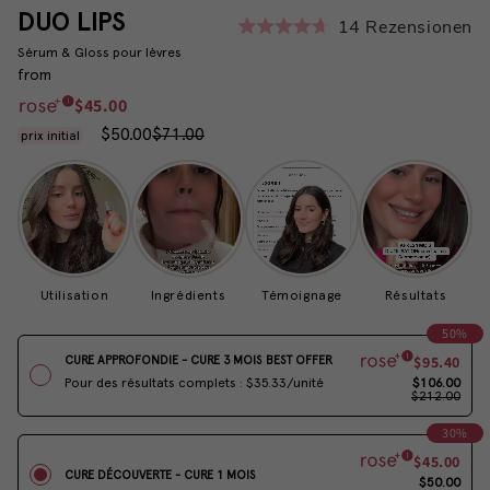
DUO LIPS
14
Rezensionen
Mit
Sérum & Gloss pour lèvres
4.7
von
from
5
$45.00
Sternen
bewertet
$50.00
$71.00
Utilisation
Ingrédients
Témoignage
Résultats
50%
$95.40
CURE APPROFONDIE - CURE 3 MOIS
BEST OFFER
$106.00
Pour des résultats complets : $35.33/unité
$212.00
30%
$45.00
CURE DÉCOUVERTE - CURE 1 MOIS
$50.00