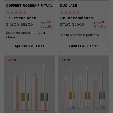
COFFRET ROSEHAIR RITUAL
DUO LASH
Mit
Mit
17
Rezensionen
109
Rezensionen
4.9
4.6
von
von
$153.00
$92.00
$71.00
$50.00
5
5
$82.80
$45.00
Sternen
Sternen
Sérum de croissance pour
bewertet
bewertet
Sérum & Mascara pour cils
cheveux
Ajouter Au Panier
Ajouter Au Panier
-30%
-40%