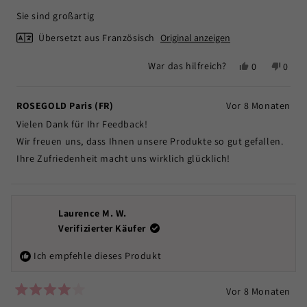
von
5
Sie sind großartig
Sternen
bewertet
Übersetzt aus Französisch
Original anzeigen
Ja,
Nein,
War das hilfreich?
0
0
diese
Personen
diese
Pers
Rezension
stimmten
Rezen
stim
von
mit
von
mit
ROSEGOLD Paris (FR)
Vor 8 Monaten
Rachel
Ja
Rache
Nein
Vielen Dank für Ihr Feedback!
M.
M.
war
war
Wir freuen uns, dass Ihnen unsere Produkte so gut gefallen.
hilfreich.
nicht
Ihre Zufriedenheit macht uns wirklich glücklich!
hilfrei
Laurence M. W.
Verifizierter Käufer
Ich empfehle dieses Produkt
Vor 8 Monaten
Mit