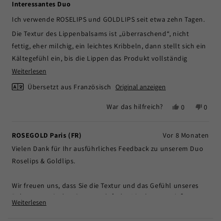
4
Interessantes Duo
von
5
Ich verwende ROSELIPS und GOLDLIPS seit etwa zehn Tagen.
Sternen
bewertet
Die Textur des Lippenbalsams ist „überraschend“, nicht
fettig, eher milchig, ein leichtes Kribbeln, dann stellt sich ein
Kältegefühl ein, bis die Lippen das Produkt vollständig
aufgenommen haben. Ich sehe nicht wirklich einen
Mehr
Weiterlesen
Unterschied zu früher, aber das Duo ist für 6 Monate geplant.
über
Übersetzt aus Französisch
Original anzeigen
diese
Was den Gloss angeht, er haftet perfekt auf den Lippen und
Ja,
Nein,
War das hilfreich?
0
0
Rezension
riecht zart nach Karamell, sehr lecker!
diese
Personen
diese
Pers
lesen
Rezension
stimmten
Rezen
stim
von
mit
von
mit
ROSEGOLD Paris (FR)
Vor 8 Monaten
Laurence
Ja
Laure
Nein
Vielen Dank für Ihr ausführliches Feedback zu unserem Duo
M.
M.
W.
W.
Roselips & Goldlips.
war
war
hilfreich.
nicht
Wir freuen uns, dass Sie die Textur und das Gefühl unseres
hilfrei
Balsams sowie den Gourmetduft des Lipglosss genießen.
Weiterlesen
Wie Sie betont haben, sind die vollständigen Ergebnisse über
Read
more
einen Zeitraum von 6 Monaten sichtbar, Ihre Geduld wird