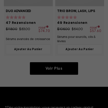
DUO ADVANCED
TRIO BROW, LASH, LIPS
Mit
Mit
47
Rezensionen
49
Rezensionen
4.9
4.9
von
von
$118.00
$83.00
$106.00
$64.00
5
5
$74.70
$57.60
Sternen
Sternen
Sérums pour sourcils, cils &
bewertet
bewertet
Sérums avancés de croissance
lèvres
Ajouter Au Panier
Ajouter Au Panier
Voir Plus
Un cadeau gratuit*.
*Dès votre inscription, vous recevrez un cadeau gratuit