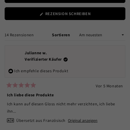
(WIRD
REZENSION SCHREIBEN
IN
EINEM
NEUEN
FENSTER
Wird geladen...
14 Rezensionen
Sortieren
GEÖFFNET)
Julianne w.
Verifizierter Käufer
Ich empfehle dieses Produkt
Vor 5 Monaten
Mit
5
Ich liebe diese Produkte
von
5
Ich kann auf diesen Gloss nicht mehr verzichten, ich liebe
Sternen
bewertet
ihn...
Übersetzt aus Französisch
Original anzeigen