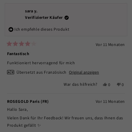
about
also belohnt! Wir sind zuversichtlich, dass Sie nach und nach
this
sara y.
gepflegtere und gepflegtere Lippen sehen werden.
review
Verifizierter Käufer
reply
Nochmals vielen Dank für Ihr Vertrauen und Ihre wertvollen
Ich empfehle dieses Produkt
Eindrücke.
Vor 11 Monaten
Mit
4
Fantastisch
von
5
Funktioniert hervorragend für mich
Sternen
bewertet
Übersetzt aus Französisch
Original anzeigen
Ja,
Nein,
War das hilfreich?
0
0
diese
Personen
diese
Pers
Rezension
stimmten
Rezen
stim
von
mit
von
mit
ROSEGOLD Paris (FR)
Vor 11 Monaten
sara
Ja
sara
Nein
Hallo Sara,
y.
y.
war
war
Vielen Dank für Ihr Feedback! Wir freuen uns, dass Ihnen das
hilfreich.
nicht
Produkt gefällt ✨
hilfrei