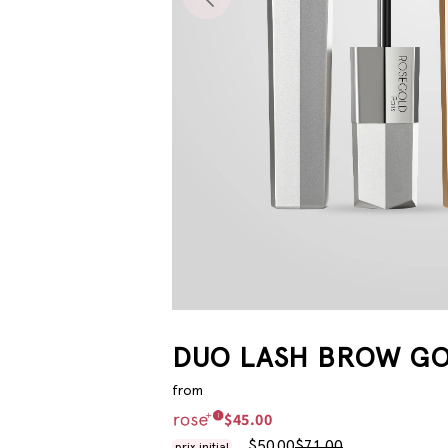
DUO LASH BROW G
from
$45.00
$50.00
$71.00