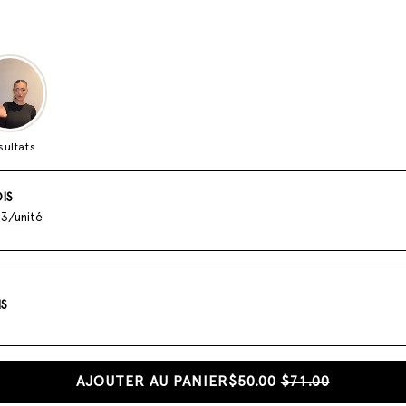
sultats
IS
33/unité
IS
AJOUTER AU PANIER
$50.00
$71.00