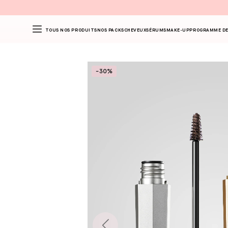
TOUS NOS PRODUITS
NOS PACKS
CHEVEUX
SÉRUMS
MAKE-UP
PROGRAMME DE
-30%