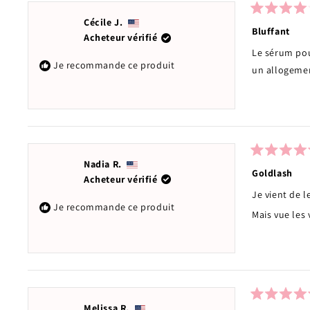
Noté
Cécile J.
4
Bluffant
Acheteur vérifié
sur
5
Le sérum pour
étoiles
Je recommande ce produit
un allogemen
Noté
Nadia R.
5
Goldlash
Acheteur vérifié
sur
5
Je vient de l
étoiles
Je recommande ce produit
Mais vue les 
Noté
Melissa R.