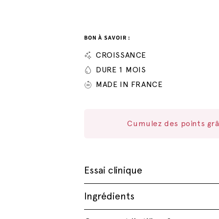
BON À SAVOIR :
CROISSANCE
DURE 1 MOIS
MADE IN FRANCE
Cumulez des points grâ
Essai clinique
Les essais cliniques montrent que…
Ingrédients
Lire l'étude complète