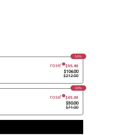
50%
$95.40
$106.00
$212.00
30%
$45.00
$50.00
$71.00