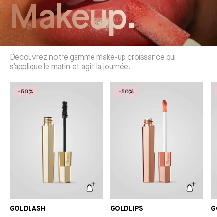
Makeup.
Découvrez notre gamme make-up croissance qui
s’applique le matin et agit la journée.
-50%
-50%
GOLDLASH
GOLDLIPS
G