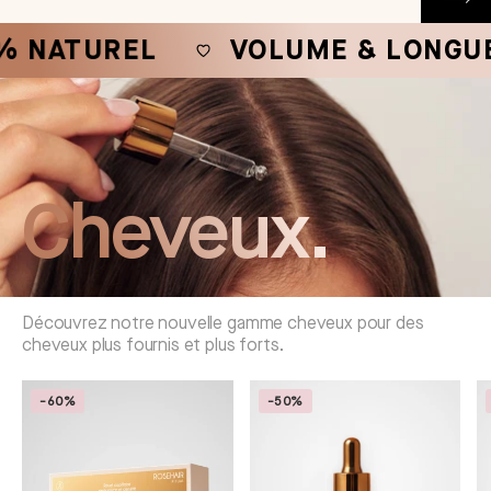
ATUREL
VOLUME & LONGUEUR
Cheveux.
Découvrez notre nouvelle gamme cheveux pour des
cheveux plus fournis et plus forts.
-60%
-50%