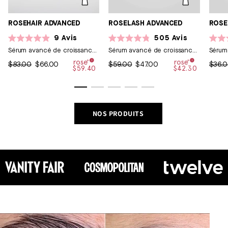
ROSEHAIR ADVANCED
ROSELASH ADVANCED
ROSE
9
Avis
505
Avis
Noté
Noté
Noté
Sérum avancé de croissance
Sérum avancé de croissance
Sérum 
4.9
4.8
4.7
sur
pour cheveux
sur
pour cils
sur
$83.00
$66.00
$59.00
$47.00
$36.
5
5
5
$59.40
$42.30
étoiles
étoiles
étoile
NOS PRODUITS