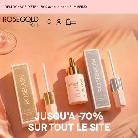
DESTOCKAGE D'ETE : -30% avec le code SUMMER30
Connexion
Panier
JUSQU'A -70%
SUR TOUT LE SITE