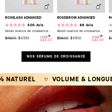
ROSELASH ADVANCED
ROSEBROW ADVANCED
R
505
Avis
86
Avis
Noté
Noté
N
Sérum avancé de croissance
Sérum avancé de croissance
Sé
4.8
4.9
4.
sur
pour cils
sur
pour sourcils
su
$59.00
$47.00
$59.00
$47.00
$
5
5
5
$42.30
$42.30
étoiles
étoiles
ét
NOS SÉRUMS DE CROISSANCE
ATUREL
VOLUME & LONGUEUR