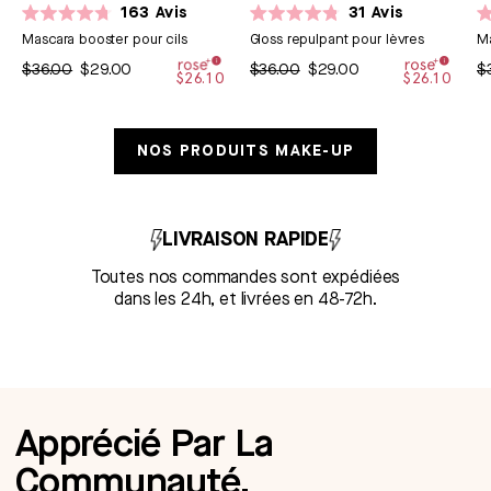
163
Avis
31
Avis
Noté
Noté
N
Mascara booster pour cils
Gloss repulpant pour lèvres
Ma
4.7
4.8
4.
sur
sur
su
$36.00
$29.00
$36.00
$29.00
$
5
5
5
$26.10
$26.10
étoiles
étoiles
ét
NOS PRODUITS MAKE-UP
LIVRAISON RAPIDE
Toutes nos commandes sont expédiées
dans les 24h, et livrées en 48-72h.
Apprécié Par La
Communauté.