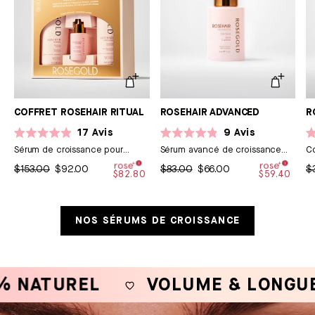
COFFRET ROSEHAIR RITUAL
ROSEHAIR ADVANCED
R
17
Avis
9
Avis
Noté
Noté
N
Sérum de croissance pour
Sérum avancé de croissance
C
4.9
4.9
5.
sur
cheveux
sur
pour cheveux
su
$153.00
$92.00
$83.00
$66.00
$
5
5
5
$82.80
$59.40
étoiles
étoiles
ét
NOS SÉRUMS DE CROISSANCE
ATUREL
VOLUME & LONGUEUR