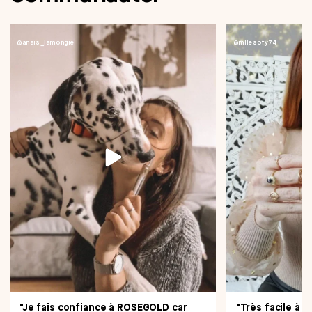
@anais_lamongie
@mllesofy74
"Je fais confiance à ROSEGOLD car
"Très facile à ap