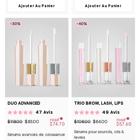
Ajouter Au Panier
Ajouter Au Panier
-30%
-40%
DUO ADVANCED
TRIO BROW, LASH, LIPS
47
Avis
49
Avis
Noté
Noté
4.9
4.9
$118.00
$83.00
$106.00
$64.00
$74.70
$57.60
sur
sur
5
5
Sérums pour sourcils, cils &
étoiles
étoiles
Sérums avancés de croissance
lèvres