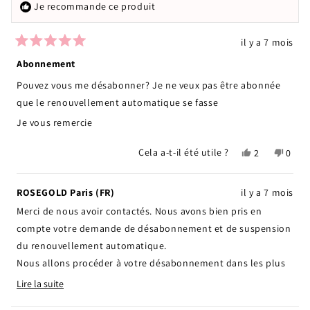
Je recommande ce produit
il y a 7 mois
Noté
5
Abonnement
sur
5
Pouvez vous me désabonner? Je ne veux pas être abonnée
étoiles
que le renouvellement automatique se fasse
Je vous remercie
Oui,
Non,
Cela a-t-il été utile ?
2
0
cet
personnes
cet
pers
avis
ont
avis
ont
de
voté
de
voté
ROSEGOLD Paris (FR)
il y a 7 mois
Julie
oui
Julie
non
Merci de nous avoir contactés. Nous avons bien pris en
était
n'étai
utile.
pas
compte votre demande de désabonnement et de suspension
utile.
du renouvellement automatique.
Nous allons procéder à votre désabonnement dans les plus
brefs délais. Vous recevrez un e-mail de confirmation une fois
Lire la suite
Read
que cela sera fait.
more