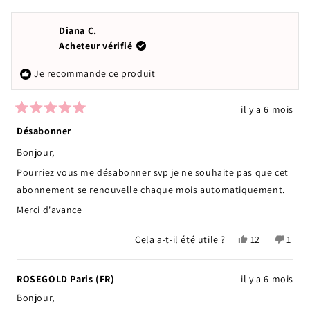
Diana C.
Acheteur vérifié
Je recommande ce produit
il y a 6 mois
Noté
5
Désabonner
sur
5
Bonjour,
étoiles
Pourriez vous me désabonner svp je ne souhaite pas que cet
abonnement se renouvelle chaque mois automatiquement.
Merci d'avance
Oui,
Non,
Cela a-t-il été utile ?
12
1
cet
personnes
cet
pers
avis
ont
avis
a
de
voté
de
voté
ROSEGOLD Paris (FR)
il y a 6 mois
Diana
oui
Diana
non
Bonjour,
C.
C.