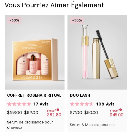
Vous Pourriez Aimer Également
-60%
-50%
COFFRET ROSEHAIR RITUAL
DUO LASH
17
Avis
108
Avis
Noté
Noté
4.9
4.6
$153.00
$92.00
$71.00
$50.00
$82.80
$45.00
sur
sur
5
5
Sérum de croissance pour
étoiles
étoiles
Sérum & Mascara pour cils
cheveux