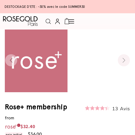
DESTOCKAGE D'ETE : -30% avec le code SUMMER30
Connexion
Panier
Rose+ membership
13
Avis
Noté
4.4
from
sur
5
$32.40
étoiles
$36.00