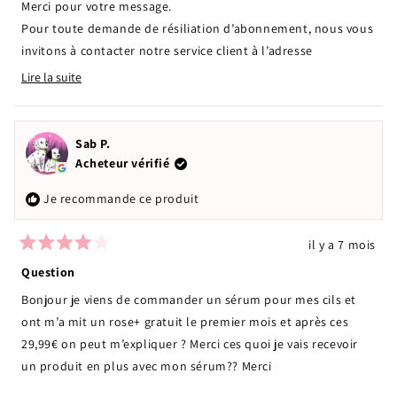
était
n'étai
Merci pour votre message.
utile.
pas
Pour toute demande de résiliation d’abonnement, nous vous
utile.
invitons à contacter notre service client à l’adresse
contact@rosegoldparis.com
Lire la suite
Read
, afin que nous puissions effectuer la démarche rapidement.
more
Nous restons à votre disposition pour toute question.
about
Belle journée.
this
Sab P.
review
Acheteur vérifié
reply
Je recommande ce produit
il y a 7 mois
Noté
4
Question
sur
5
Bonjour je viens de commander un sérum pour mes cils et
étoiles
ont m’a mit un rose+ gratuit le premier mois et après ces
29,99€ on peut m’expliquer ? Merci ces quoi je vais recevoir
un produit en plus avec mon sérum?? Merci