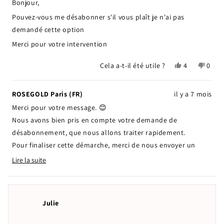
• Vous pouvez acheter les produits de votre choix avec ces
Bonjour,
étoiles
crédits
Pouvez-vous me désabonner s'il vous plaît je n'ai pas
• L’abonnement est 100 % sans engagement et gérable à tout
demandé cette option
moment depuis votre espace client
Merci pour votre intervention
Si vous ne souhaitez pas poursuivre l’abonnement après le
Oui,
Non,
Cela a-t-il été utile ?
4
0
premier mois gratuit, vous pouvez bien sûr le résilier très
cet
personnes
cet
pers
facilement depuis votre compte.
avis
ont
avis
ont
de
voté
de
voté
Nous restons à votre disposition si vous avez la moindre
ROSEGOLD Paris (FR)
il y a 7 mois
Dessaux
oui
Dessa
non
question 💕
Merci pour votre message. 😊
était
n'étai
utile.
pas
Nous avons bien pris en compte votre demande de
utile.
désabonnement, que nous allons traiter rapidement.
Pour finaliser cette démarche, merci de nous envoyer un
e‑mail à l’adresse suivante :
contact@rosegoldparis.com
Lire la suite
Read
Nous restons bien entendu à votre disposition pour toute
more
autre question.
about
this
Cordialement,
Julie
review
reply