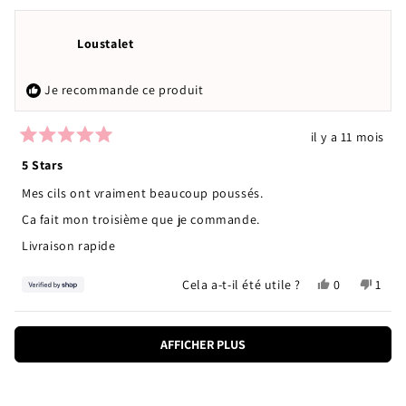
Si vous avez d'autres questions ou demandes, n'hésitez pas à
about
nous contacter à
contact@rosegoldparis.com
this
Loustalet
review
Merci et à bientôt !
reply
Je recommande ce produit
il y a 11 mois
Noté
5
5 Stars
sur
5
Mes cils ont vraiment beaucoup poussés.
étoiles
Ça fait mon troisième que je commande.
Livraison rapide
Oui,
Non,
Cela a-t-il été utile ?
0
1
cet
personnes
cet
pers
avis
ont
avis
a
Chargement...
de
voté
de
voté
AFFICHER PLUS
Loustalet
oui
Loust
non
était
n'étai
utile.
pas
utile.