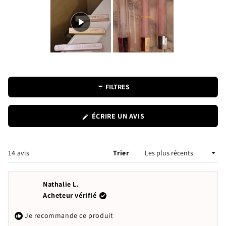
Image
1
sélectionnée
FILTRES
(S'OUVRE
ÉCRIRE UN AVIS
DANS
UNE
NOUVELLE
FENÊTRE)
Chargement...
14 avis
Trier
Nathalie L.
Acheteur vérifié
Je recommande ce produit