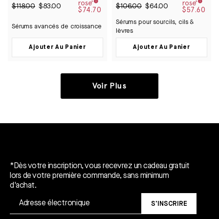
4.9
4.9
$118.00
$83.00
$106.00
$64.00
$74.70
$57.60
sur
sur
5
5
Sérums pour sourcils, cils &
étoiles
étoiles
Sérums avancés de croissance
lèvres
Ajouter Au Panier
Ajouter Au Panier
Voir Plus
Un cadeau gratuit*.
*Dès votre inscription, vous recevrez un cadeau gratuit
lors de votre première commande, sans minimum
d'achat.
S'INSCRIRE