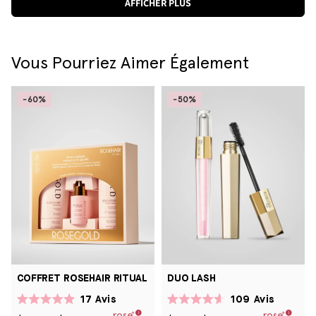
AFFICHER PLUS
Nadia
oui
Nadia
non
K.
K.
était
n'étai
utile.
pas
utile.
Vous Pourriez Aimer Également
-60%
-50%
COFFRET ROSEHAIR RITUAL
DUO LASH
17
Avis
109
Avis
Noté
Noté