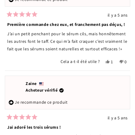
il y a 5 ans
Noté
5
Première commande chez eux, et franchement pas déçus, !
sur
5
J’ai un petit penchant pour le sérum cils, mais honnêtement
étoiles
les autres font le taff. Ce qui m’a fait craquer c’est vraiment le
fait que les sérums soient naturelles et surtout efficaces !»
Oui,
Non,
Cela a-t-il été utile ?
1
0
cet
personne
cet
pers
avis
a
avis
ont
de
voté
de
voté
Anna
oui
Anna
non
Zaine
était
n'étai
Acheteur vérifié
utile.
pas
utile.
Je recommande ce produit
il y a 5 ans
Noté
5
Jai adoré les trois sérums !
sur
5