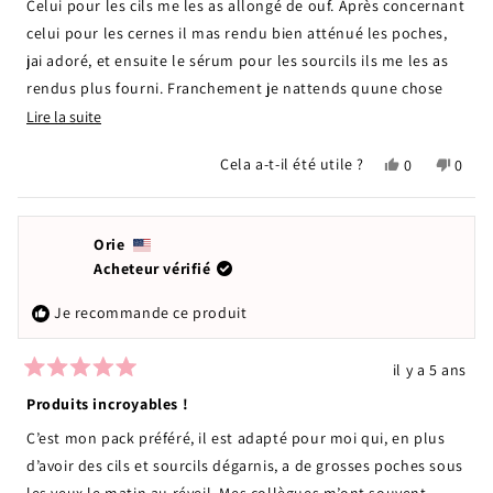
Celui pour les cils me les as allongé de ouf. Après concernant
étoiles
celui pour les cernes il mas rendu bien atténué les poches,
jai adoré, et ensuite le sérum pour les sourcils ils me les as
rendus plus fourni. Franchement je nattends quune chose
c’est de les finir pour les recommander
En
Lire la suite
savoir
Oui,
Non,
Cela a-t-il été utile ?
0
0
plus
cet
personnes
cet
pers
sur
avis
ont
avis
ont
de
voté
de
voté
cet
Zaine
oui
Zaine
non
Orie
avis
était
n'étai
Acheteur vérifié
utile.
pas
utile.
Je recommande ce produit
il y a 5 ans
Noté
5
Produits incroyables !
sur
5
C’est mon pack préféré, il est adapté pour moi qui, en plus
étoiles
d’avoir des cils et sourcils dégarnis, a de grosses poches sous
les yeux le matin au réveil. Mes collègues m’ont souvent