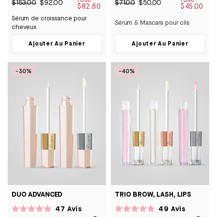
4.9
4.6
$153.00
$92.00
$71.00
$50.00
$82.80
$45.00
sur
sur
5
5
Sérum de croissance pour
étoiles
étoiles
Sérum & Mascara pour cils
cheveux
Ajouter Au Panier
Ajouter Au Panier
-30%
-40%
DUO ADVANCED
TRIO BROW, LASH, LIPS
47
Avis
49
Avis
Noté
Noté