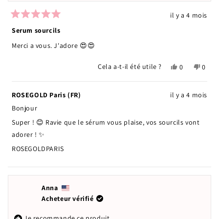
il y a 4 mois
Noté
5
Serum sourcils
sur
5
Merci a vous. J'adore 😍😍
étoiles
Oui,
Non,
Cela a-t-il été utile ?
0
0
cet
personnes
cet
pers
avis
ont
avis
ont
de
voté
de
voté
ROSEGOLD Paris (FR)
il y a 4 mois
Nathalie
oui
Natha
non
Bonjour
L.
L.
était
n'étai
Super ! 😊 Ravie que le sérum vous plaise, vos sourcils vont
utile.
pas
adorer ! ✨
utile.
ROSEGOLDPARIS
Anna
Acheteur vérifié
Je recommande ce produit