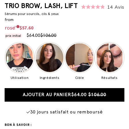
TRIO BROW, LASH, LIFT
14
Avis
Noté
Sérums pour sourcils, cils & yeux
4.9
sur
from
5
$57.60
étoiles
$64.00
$106.00
Utilisation
Ingrédients
Cible
Résultats
AJOUTER AU PANIER
$64.00
$106.00
30 jours satisfait ou remboursé
BON À SAVOIR :