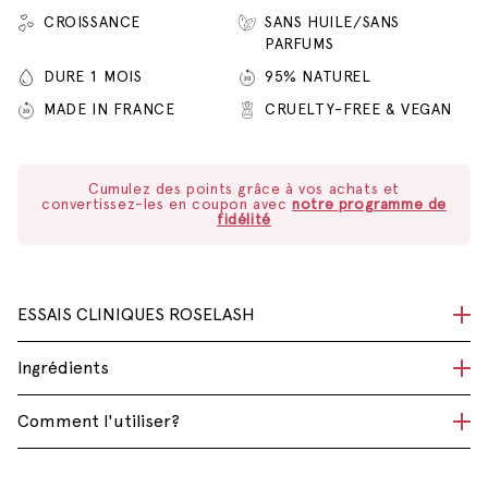
CROISSANCE
SANS HUILE/SANS
PARFUMS
DURE 1 MOIS
95% NATUREL
MADE IN FRANCE
CRUELTY-FREE & VEGAN
Cumulez des points grâce à vos achats et
convertissez-les en coupon avec
notre programme de
fidélité
ESSAIS CLINIQUES ROSELASH
Les essais cliniques montrent que…
Ingrédients
Voir l'étude complète
ROSELASH : La Biotine (ou vitamine H) :
La biotine ou
Comment l'utiliser?
vitamine H est une vitamine essentielle apportée à
l’organisme par voie alimentaire. Une déficience en biotine
se traduit par des anomalies de la peau et des phanères :
- Assurez-vous d’être entièrement démaquillée. Il est