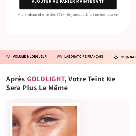
AJOUTER AU PANIER MAINTENANT
Livraison offerte dès 60€
90 jours satisfait ou remboursé
LABORATOIRE FRANÇAIS
VOLUME & LONGUEUR
95% NAT
Après
GOLDLIGHT
, Votre Teint Ne
Sera Plus Le Même