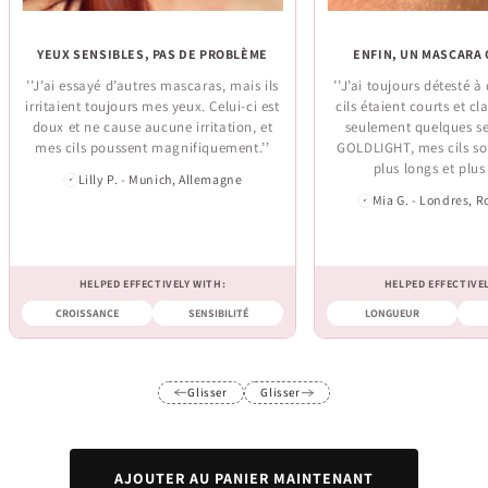
YEUX SENSIBLES, PAS DE PROBLÈME
ENFIN, UN MASCARA 
’’J’ai essayé d’autres mascaras, mais ils
’’J’ai toujours détesté 
irritaient toujours mes yeux. Celui-ci est
cils étaient courts et cl
doux et ne cause aucune irritation, et
seulement quelques s
mes cils poussent magnifiquement.’’
GOLDLIGHT, mes cils so
plus longs et plus 
Lilly P. - Munich, Allemagne
Mia G. - Londres, 
HELPED EFFECTIVELY WITH:
HELPED EFFECTIVE
CROISSANCE
SENSIBILITÉ
LONGUEUR
Glisser
Glisser
AJOUTER AU PANIER MAINTENANT