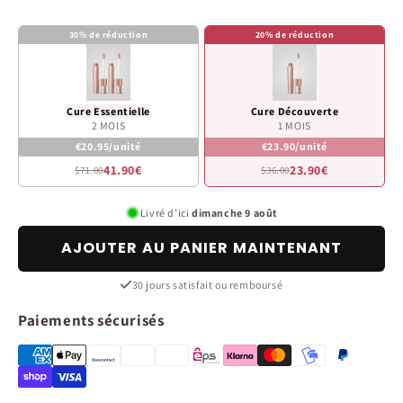
30% de réduction
20% de réduction
Cure Essentielle
Cure Découverte
2 MOIS
1 MOIS
€20.95/unité
€23.90/unité
41.90€
23.90€
$71.00
$36.00
Livré d’ici
dimanche 9 août
AJOUTER AU PANIER MAINTENANT
30 jours satisfait ou remboursé
Paiements sécurisés