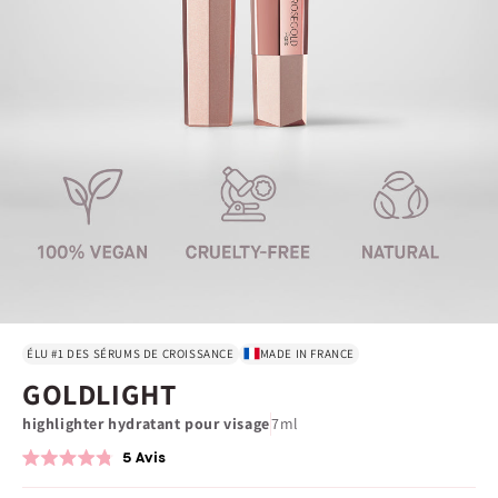
ÉLU #1 DES SÉRUMS DE CROISSANCE
MADE IN FRANCE
GOLDLIGHT
highlighter hydratant pour visage
7ml
5
Avis
Noté
4.8