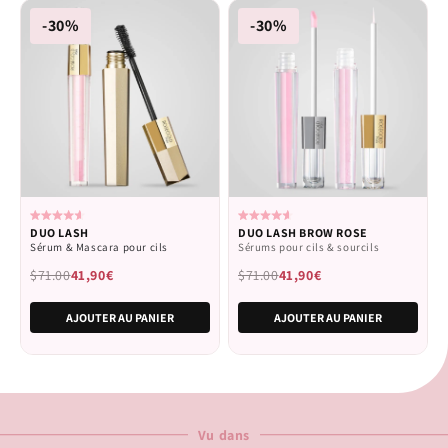
-30%
-30%
Noté
Noté
DUO LASH
DUO LASH BROW ROSE
4.6
4.6
Sérum & Mascara pour cils
Sérums pour cils & sourcils
sur
sur
5
5
$71.00
41,90€
$71.00
41,90€
étoiles
étoiles
AJOUTER AU PANIER
AJOUTER AU PANIER
Vu dans