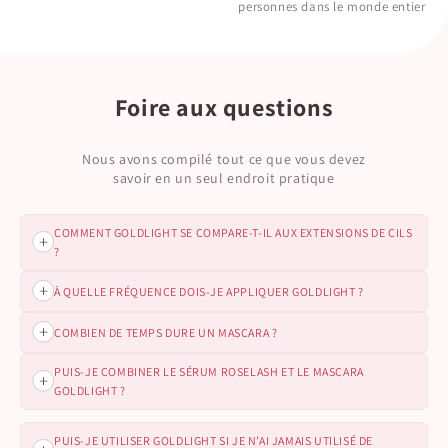
personnes dans le monde entier
Foire aux questions
Nous avons compilé tout ce que vous devez
savoir en un seul endroit pratique
COMMENT GOLDLIGHT SE COMPARE-T-IL AUX EXTENSIONS DE CILS
?
GOLDLIGHT favorise la croissance naturelle des cils, vous
À QUELLE FRÉQUENCE DOIS-JE APPLIQUER GOLDLIGHT ?
évitant les tracas et le coût des extensions de cils. Pas de
rendez-vous d’entretien, pas de dommages — juste des cils
Pour de meilleurs résultats, appliquez GOLDLIGHT une fois
COMBIEN DE TEMPS DURE UN MASCARA ?
plus longs et plus fournis qui sont les vôtres.
par jour, en vous maquillant, sur une peau propre et sèche
avec un mouvement de zig-zag.
PUIS-JE COMBINER LE SÉRUM ROSELASH ET LE MASCARA
Chaque mascara de GOLDLIGHT contient 3 ml, soit une cure
GOLDLIGHT ?
d’un mois lorsqu’il est utilisé selon les instructions, avec
une application quotidienne.
Oui, et nous le recommandons ! L’utilisation du GOLDLIGHT
PUIS-JE UTILISER GOLDLIGHT SI JE N’AI JAMAIS UTILISÉ DE