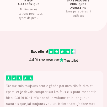
HYPO-
SANS PRODUITS
ALLERGÉNIQUE
CHIMIQUES
AGRESSIFS
Minimise les
Sans parabènes ni
irritations pour tous
sulfates
types de peau
Excellent
4401 reviews on
 faibles et
’’Je me suis toujours sentie gênée par mes cils f
our me sentir
épars, et je devais compter sur les faux cils pou
ongueur
bien. GOLDLIGHT m’a donné le volume et la lo
 j’adore mes
naturels que j’ai toujours voulus. Maintenant, j