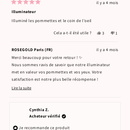
il y a 4 mois
Noté
5
Illuminateur
sur
5
Illuminé les pommettes et le coin de l'oeil
étoiles
Oui,
Non,
Cela a-t-il été utile ?
3
1
cet
personnes
cet
person
avis
ont
avis
a
de
voté
de
voté
ROSEGOLD Paris (FR)
il y a 4 mois
Géraldine
oui
Géraldi
non
Merci beaucoup pour votre retour ! ✨
B.
B.
était
n'était
Nous sommes ravis de savoir que notre illuminateur
utile.
pas
met en valeur vos pommettes et vos yeux. Votre
utile.
satisfaction est notre plus belle récompense !
Belle journée,
Lire la suite
Read
L’équipe ROSEGOLD Paris
more
about
this
Cynthia Z.
review
Acheteur vérifié
reply
Je recommande ce produit