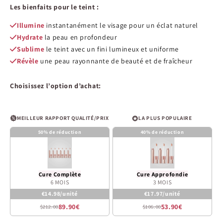
sur
Les bienfaits pour le teint :
5
étoiles
Illumine
instantanément le visage pour un éclat naturel
Hydrate
la peau en profondeur
Sublime
le teint avec un fini lumineux et uniforme
Révèle
une peau rayonnante de beauté et de fraîcheur
Choisissez l’option d’achat:
MEILLEUR RAPPORT QUALITÉ/PRIX
LA PLUS POPULAIRE
50% de réduction
40% de réduction
Cure Complète
Cure Approfondie
6 MOIS
3 MOIS
€14.98/unité
€17.97/unité
89.90€
53.90€
$212.00
$106.00