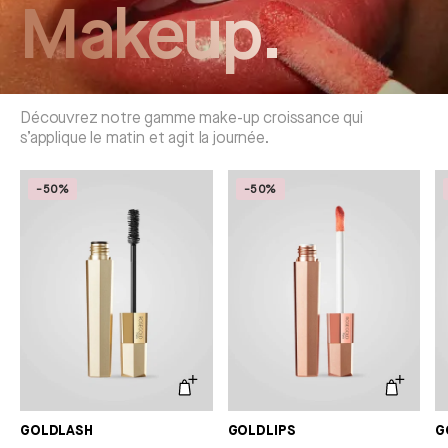
Makeup.
Découvrez notre gamme make-up croissance qui
s’applique le matin et agit la journée.
-50%
-50%
GOLDLASH
GOLDLIPS
G