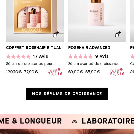
COFFRET ROSEHAIR RITUAL
ROSEHAIR ADVANCED
R
17
Avis
9
Avis
Noté
Noté
N
Sérum de croissance pour
Sérum avancé de croissance
C
4.9
4.9
5.
sur
cheveux
sur
pour cheveux
su
129,70€
77,90€
69,90€
55,90€
2
5
5
5
70,11€
50,31€
étoiles
étoiles
ét
NOS SÉRUMS DE CROISSANCE
 LONGUEUR
LABORATOIRE FRA