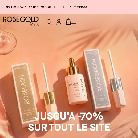
DESTOCKAGE D'ETE : -30% avec le code SUMMER30
Connexion
Panier
JUSQU'A -70%
SUR TOUT LE SITE