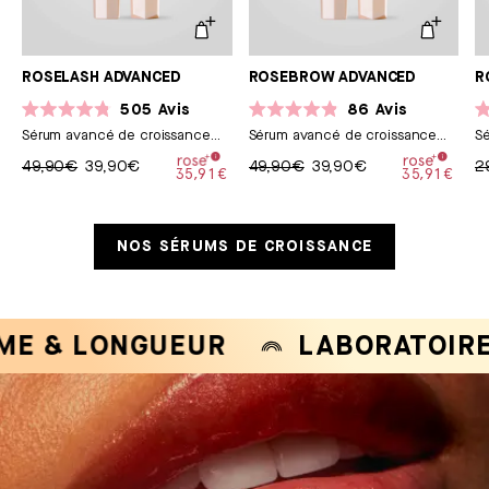
ROSELASH ADVANCED
ROSEBROW ADVANCED
R
505
Avis
86
Avis
Noté
Noté
N
Sérum avancé de croissance
Sérum avancé de croissance
Sé
4.8
4.9
4.
sur
pour cils
sur
pour sourcils
su
49,90€
39,90€
49,90€
39,90€
2
5
5
5
35,91€
35,91€
étoiles
étoiles
ét
NOS SÉRUMS DE CROISSANCE
 LONGUEUR
LABORATOIRE FRA