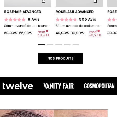
ROSEHAIR ADVANCED
ROSELASH ADVANCED
ROSE
9
Avis
505
Avis
Noté
Noté
Noté
Sérum avancé de croissance
Sérum avancé de croissance
Sérum 
4.9
4.8
4.7
sur
pour cheveux
sur
pour cils
sur
69,90€
55,90€
49,90€
39,90€
29,9
5
5
5
50,31€
35,91€
étoiles
étoiles
étoile
NOS PRODUITS