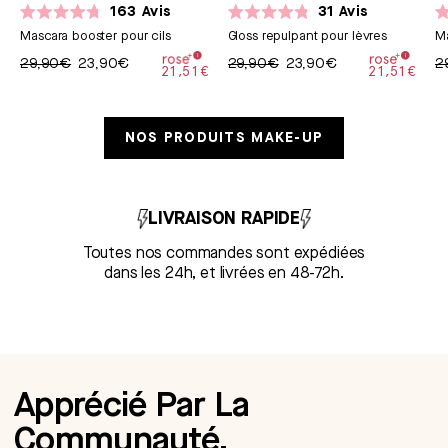
163
Avis
31
Avis
Noté
Noté
N
Mascara booster pour cils
Gloss repulpant pour lèvres
Ma
4.7
4.8
4.
sur
sur
su
29,90€
23,90€
29,90€
23,90€
2
5
5
5
21,51€
21,51€
étoiles
étoiles
ét
NOS PRODUITS MAKE-UP
LIVRAISON RAPIDE
Toutes nos commandes sont expédiées
dans les 24h, et livrées en 48-72h.
Apprécié Par La
Communauté.