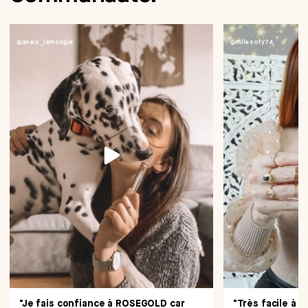
@anais_lamongie
@mllesofy74
"Je fais confiance à ROSEGOLD car
"Très facile à ap