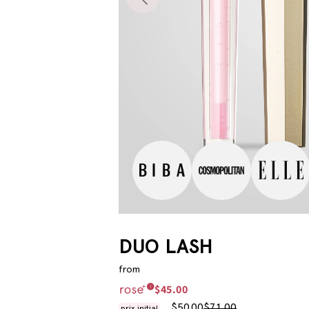
DUO LASH
from
$45.00
$50.00
$71.00