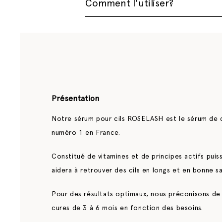
Comment l'utiliser?
- Huile de Jojoba Bio (Simmondsia Chinen
nourrit les cils en profondeur.
- Assurez-vous que vos cils soient propr
- Huile de Ricin Bio (Ricinus Communis S
l'application.
forts.
- Utilisez la brosse du GOLDLASH pour a
- Cire de Carnauba Bio (Copernicia Cerif
séparer et couvrir chaque cil. Veillez à
d'attendre une minute après la premièr
- Huile de graine de Tournesol :
Enrichie
combinaison antioxydante. Elle est comp
Présentation
- Attendez que le mascara soit complète
d'utiliser un recourbe-cils, faites-le a
- Trèfle rouge :
Le trèfle rouge est comp
Notre sérum pour cils ROSELASH est le sérum de 
médicinales
numéro 1 en France.
- Pour de meilleurs résultats, utilisez 
Voir la liste complète
Constitué de vitamines et de principes actifs puiss
aidera à retrouver des cils en longs et en bonne s
Pour des résultats optimaux, nous préconisons de 
cures de 3 à 6 mois en fonction des besoins.