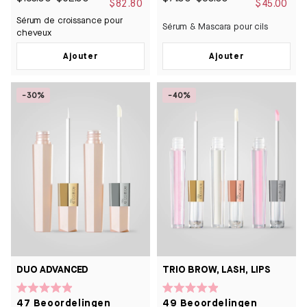
van
van
$82.80
$45.00
de
de
Sérum de croissance pour
5
5
Sérum & Mascara pour cils
sterren
sterren
cheveux
Ajouter
Ajouter
-30%
-40%
DUO ADVANCED
TRIO BROW, LASH, LIPS
Beoordeeld
Beoordeeld
47
Beoordelingen
49
Beoordelingen