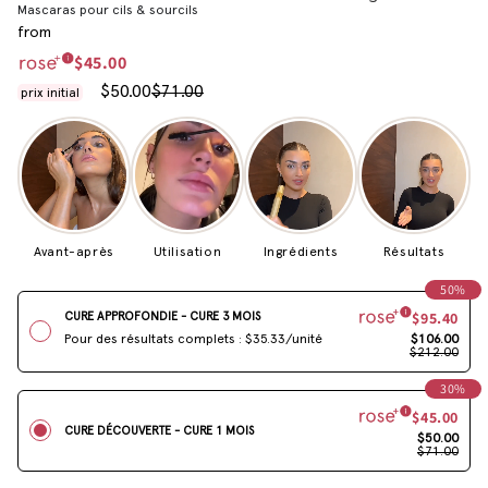
4.8
Mascaras pour cils & sourcils
van
from
de
5
$45.00
sterren
$50.00
$71.00
Avant-après
Utilisation
Ingrédients
Résultats
50%
$95.40
CURE APPROFONDIE - CURE 3 MOIS
$106.00
Pour des résultats complets : $35.33/unité
$212.00
30%
$45.00
CURE DÉCOUVERTE - CURE 1 MOIS
$50.00
$71.00