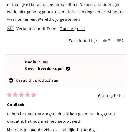
5
natuurlijke tint aan, heel mooi effect. De mascara doet zijn
sterren
werk, niet genoeg gebruikt om de verlenging van de wimpers
waar te nemen. Wereldwijd gewonnen
Vertaald vanuit Frans
Toon origineel
Ja,
Nee,
Was dit nuttig?
2
2
deze
mensen
deze
mens
beoordeling
hebben
beoor
hebb
van
ja
van
nee
Cécile
gestemd
Cécile
gest
Nadia R.
J.
J.
Geverifieerde koper
was
was
nuttig.
niet
Ik raad dit product aan
nuttig
6 jaar geleden
Beoordeeld
met
Goldlash
5
van
Ik heb het net ontvangen, dus ik kan geen mening geven
de
5
omdat ik het nog niet heb geprobeerd.
sterren
Maar als je naar de video's kijkt, lijkt hij aardig.