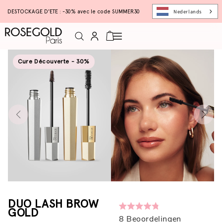
Nederlands
DESTOCKAGE D'ETE : -30% avec le code SUMMER30
Connexion
Panier
Cure Découverte - 30%
DUO LASH BROW
GOLD
Beoordeeld
8
Beoordelingen
met