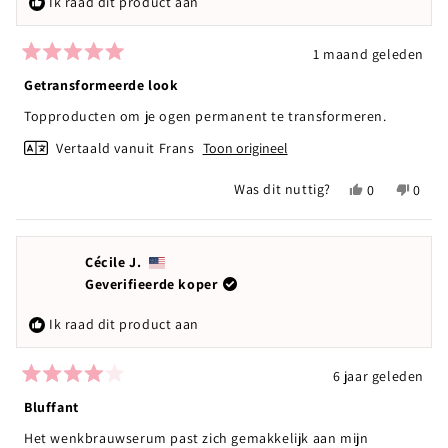
Ik raad dit product aan
1 maand geleden
Beoordeeld
met
Getransformeerde look
5
van
Topproducten om je ogen permanent te transformeren.
de
5
Vertaald vanuit Frans
Toon origineel
sterren
Ja,
Nee,
Was dit nuttig?
0
0
deze
mensen
deze
mens
beoordeling
hebben
beoor
hebb
van
ja
van
nee
julie
gestemd
julie
gest
Cécile J.
f.
f.
Geverifieerde koper
was
was
nuttig.
niet
Ik raad dit product aan
nuttig
6 jaar geleden
Beoordeeld
met
Bluffant
4
van
Het wenkbrauwserum past zich gemakkelijk aan mijn
de