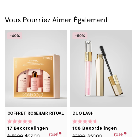
R.
R.
was
was
nuttig.
niet
nuttig
Vous Pourriez Aimer Également
-60%
-50%
COFFRET ROSEHAIR RITUAL
DUO LASH
Beoordeeld
Beoordeeld
17
Beoordelingen
108
Beoordelingen
met
met
4.9
4.6
$153.00
$92.00
$71.00
$50.00