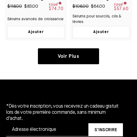
met
met
4.9
4.9
$118.00
$83.00
$106.00
$64.00
van
van
$74.70
$57.60
de
de
Sérums pour sourcils, cils &
5
5
Sérums avancés de croissance
sterren
sterren
lèvres
Ajouter
Ajouter
Voir Plus
Un cadeau gratuit*.
*Dès votre inscription, vous recevrez un cadeau gratuit
lors de votre première commande, sans minimum
d'achat.
S'INSCRIRE