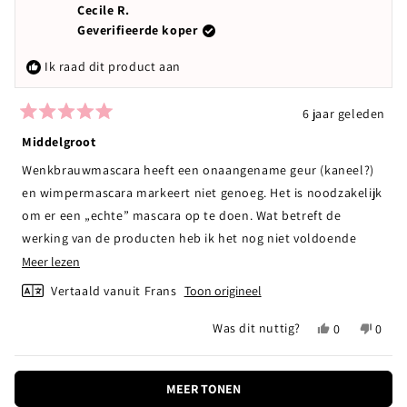
Melissa
gestemd
Melis
gest
Cecile R.
R.
R.
Geverifieerde koper
was
was
nuttig.
niet
Ik raad dit product aan
nuttig
6 jaar geleden
Beoordeeld
met
Middelgroot
5
van
Wenkbrauwmascara heeft een onaangename geur (kaneel?)
de
5
en wimpermascara markeert niet genoeg. Het is noodzakelijk
sterren
om er een „echte” mascara op te doen. Wat betreft de
werking van de producten heb ik het nog niet voldoende
getest om het effect te zien.
Lees
Meer lezen
meer
Vertaald vanuit Frans
Toon origineel
over
Ja,
Nee,
Was dit nuttig?
0
0
deze
deze
mensen
deze
mens
beoordeling
beoordeling
hebben
beoor
hebb
Laden...
van
ja
van
nee
MEER TONEN
Cecile
gestemd
Cecile
gest