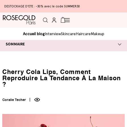
DESTOCKAGE D'ETE : -30% avec le code SUMMER30
Connexion
Panier
Accueil blog
Interview
Skincare
Haircare
Makeup
SOMMAIRE
Cherry Cola Lips, Comment
Reproduire La Tendance À La Maison
?
Coralie Techer