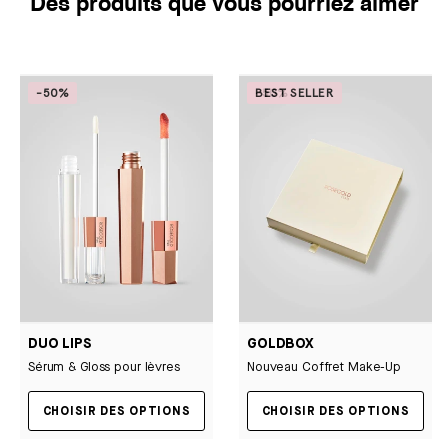
Des produits que vous pourriez aimer
-50%
-50%
BEST SELLER
DUO LIPS
GOLDBOX
Sérum & Gloss pour lèvres
Nouveau Coffret Make-Up
CHOISIR DES OPTIONS
CHOISIR DES OPTIONS