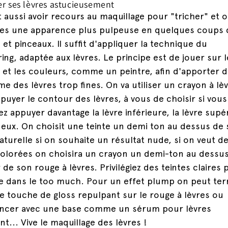
er ses lèvres astucieusement
 aussi avoir recours au maquillage pour "tricher" et of
res une apparence plus pulpeuse en quelques coups 
 et pinceaux. Il suffit d'appliquer la technique du
ing, adaptée aux lèvres. Le principe est de jouer sur l
et les couleurs, comme un peintre, afin d'apporter du
me des lèvres trop fines. On va utiliser un crayon à lè
puyer le contour des lèvres, à vous de choisir si vous
ez appuyer davantage la lèvre inférieure, la lèvre supé
deux. On choisit une teinte un demi ton au dessus de 
naturelle si on souhaite un résultat nude, si on veut d
colorées on choisira un crayon un demi-ton au dessus
 de son rouge à lèvres. Privilégiez des teintes claires
re dans le too much. Pour un effet plump on peut te
e touche de gloss repulpant sur le rouge à lèvres ou
cer avec une base comme un sérum pour lèvres
nt... Vive le maquillage des lèvres !