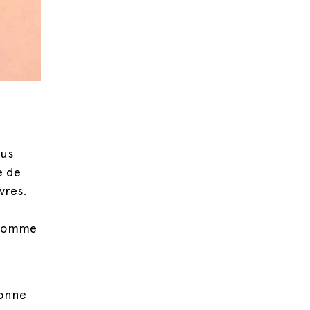
ous
e de
vres.
(comme
bonne