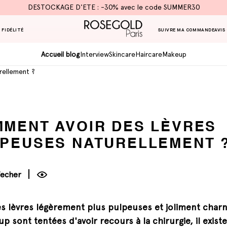
DESTOCKAGE D'ETE : -30% avec le code SUMMER30
 FIDÉLITÉ
SUIVRE MA COMMANDE
AVIS
Accueil blog
Interview
Skincare
Haircare
Makeup
rellement ?
MENT AVOIR DES LÈVRES
PEUSES NATURELLEMENT 
Techer
s lèvres légèrement plus pulpeuses et joliment char
p sont tentées d'avoir recours à la chirurgie, il existe