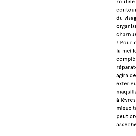
routine
contour
du visa
organism
charnue
! Pour 
la meill
complét
réparat
agira de
extérieu
maquill
à lèvres
mieux t
peut cr
asséch