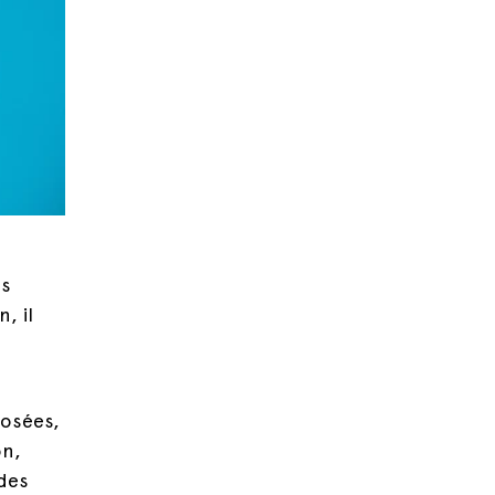
ns
, il
rosées,
on,
des