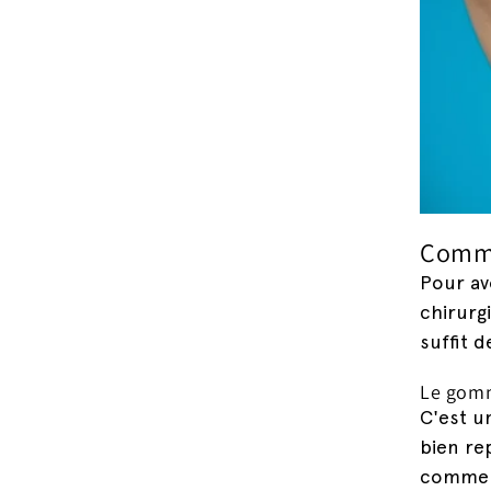
Comme
Pour av
chirurg
suffit 
Le gomm
C'est u
bien rep
comme p