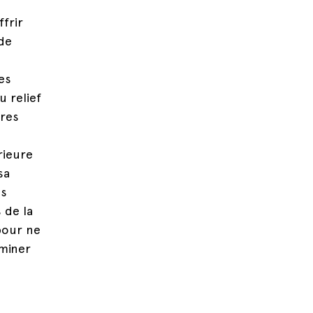
frir
de
es
 relief
vres
rieure
sa
es
 de la
 pour ne
rminer