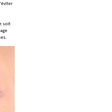
'éviter
e soit
mage
ues.