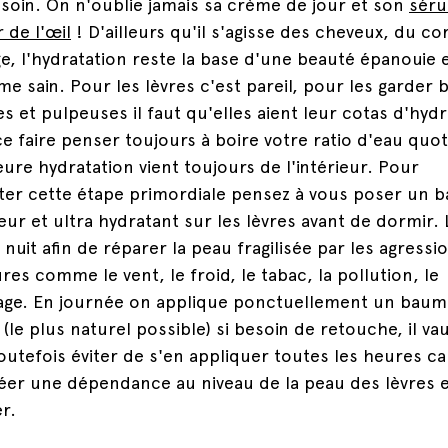
 soin. On n'oublie jamais sa crème de jour et son
sér
 de l'œil
! D'ailleurs qu'il s'agisse des cheveux, du co
ge, l'hydratation reste la base d'une beauté épanouie 
e sain. Pour les lèvres c'est pareil, pour les garder b
s et pulpeuses il faut qu'elles aient leur cotas d'hydr
ce faire penser toujours à boire votre ratio d'eau quot
eure hydratation vient toujours de l'intérieur. Pour
er cette étape primordiale pensez à vous poser un 
eur et ultra hydratant sur les lèvres avant de dormir. 
 nuit afin de réparer la peau fragilisée par les agressi
res comme le vent, le froid, le tabac, la pollution, le
age. En journée on applique ponctuellement un baum
 (le plus naturel possible) si besoin de retouche, il va
outefois éviter de s'en appliquer toutes les heures ca
éer une dépendance au niveau de la peau des lèvres e
er.