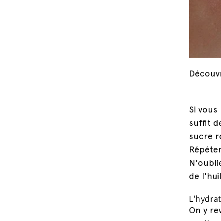
Découvr
Si vous
suffit 
sucre r
Répéter
N'oubli
de l'hu
L'hydra
On y re