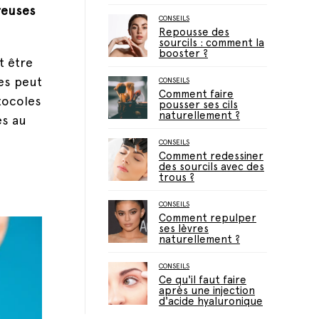
reuses
CONSEILS
Repousse des
sourcils : comment la
booster ?
t être
es peut
CONSEILS
Comment faire
otocoles
pousser ses cils
naturellement ?
es au
CONSEILS
Comment redessiner
des sourcils avec des
trous ?
CONSEILS
Comment repulper
ses lèvres
naturellement ?
CONSEILS
Ce qu'il faut faire
après une injection
d'acide hyaluronique