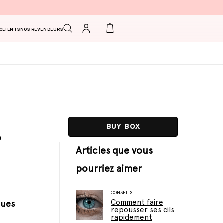
Connexion
Panier
 CLIENTS
NOS REVENDEURS
BUY BOX
?
Articles que vous
pourriez aimer
CONSEILS
Comment faire
nues
repousser ses cils
rapidement