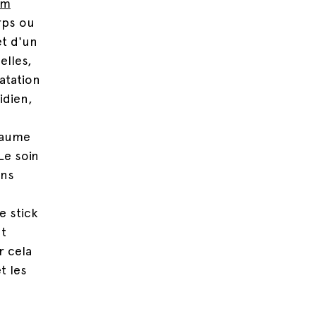
um
rps ou
et d'un
elles,
atation
idien,
baume
Le soin
ons
e stick
ut
r cela
t les