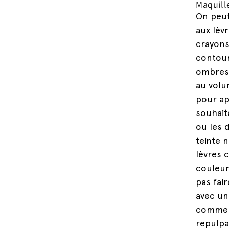
Maquill
On peut
aux lèv
crayons
contour
ombres 
au volu
pour ap
souhait
ou les 
teinte 
lèvres 
couleur
pas fai
avec un
commen
repulpa