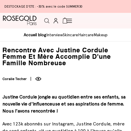
DESTOCKAGE D'ETE : -30% avec le code SUMMER30
Connexion
Panier
Accueil blog
Interview
Skincare
Haircare
Makeup
Rencontre Avec Justine Cordule
Femme Et Mère Accomplie D'une
Famille Nombreuse
Coralie Techer
Justine Cordule jongle au quotidien entre ses enfants, sa
nouvelle vie d'influenceuse et ses aspirations de femme.
Nous l'avons rencontrée !
Avec 123k abonnés sur Instagram, Justine Cordule, mère
de sept enfants, vit un quotidien à 100 à l'heure qu'elle