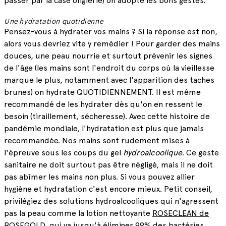
passer par la case onglerie) on adopte les bons gestes.
Une hydratation quotidienne
Pensez-vous à hydrater vos mains ? Si la réponse est non,
alors vous devriez vite y remédier ! Pour garder des mains
douces, une peau nourrie et surtout prévenir les signes
de l'âge (les mains sont l'endroit du corps où la vieillesse
marque le plus, notamment avec l'apparition des taches
brunes) on hydrate QUOTIDIENNEMENT. Il est même
recommandé de les hydrater dès qu'on en ressent le
besoin (tiraillement, sécheresse). Avec cette histoire de
pandémie mondiale, l'hydratation est plus que jamais
recommandée. Nos mains sont rudement mises à
l'épreuve sous les coups du gel
hydroalcoolique
. Ce geste
sanitaire ne doit surtout pas être négligé, mais il ne doit
pas abîmer les mains non plus. Si vous pouvez allier
hygiène et hydratation c'est encore mieux. Petit conseil,
privilégiez des solutions hydroalcooliques qui n'agressent
pas la peau comme la lotion nettoyante
ROSECLEAN de
ROSEGOLD
, qui va jusqu'à éliminer 99% des bactéries