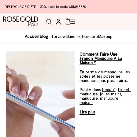
DESTOCKAGE D'ETE : -30% avec le code SUMMER30
Connexion
Panier
Accueil blog
Interview
Skincare
Haircare
Makeup
Comment Faire Une
French Manucure À La
Maison ?
En terme de manucure, les
styles et les poses ne
manquent pas pour faire
parler son style ! Parmi
celles qui cartonnent, on
Publié dans
beauté
,
french
retrouve la french
manucure
,
jolies mains
,
manucure. Cette pose à
manucure
,
manucure
l'esthétique léchée
maison
promet des mains clean et
canons en quelques coups
Lire plus
de pinceaux. Comment la
faire à la maison ?
Découvrez les bonnes
étapes.