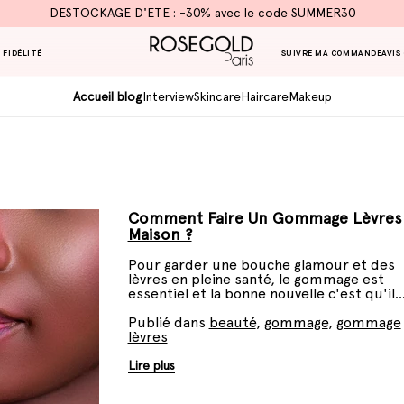
DESTOCKAGE D'ETE : -30% avec le code SUMMER30
 FIDÉLITÉ
SUIVRE MA COMMANDE
AVIS
Accueil blog
Interview
Skincare
Haircare
Makeup
Comment Faire Un Gommage Lèvres
Maison ?
Pour garder une bouche glamour et des
lèvres en pleine santé, le gommage est
essentiel et la bonne nouvelle c'est qu'il
peut se faire maison.
Publié dans
beauté
,
gommage
,
gommage
lèvres
Lire plus