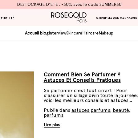
DESTOCKAGE D'ETE : -30% avec le code SUMMER30
 FIDÉLITÉ
SUIVRE MA COMMANDE
AVIS
Accueil blog
Interview
Skincare
Haircare
Makeup
Comment Bien Se Parfumer ?
Astuces Et Conseils Pratiques
Se parfumer c'est tout un art ! Pour
s'assurer un sillage divin toute la journée,
voici les meilleurs conseils et astuces
pratiques à appliquer.
Publié dans
astuces parfums
,
beauté
,
parfums
Lire plus