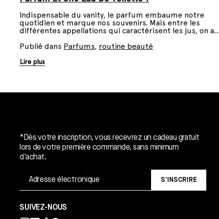
Indispensable du vanity, le parfum embaume notre
quotidien et marque nos souvenirs. Mais entre les
différentes appellations qui caractérisent les jus, on a
vite fait de se perdre. Eau de parfum et eau de
toilette... apprenez à faire la différence.
Publié dans
Parfums
,
routine beauté
Lire plus
Un cadeau gratuit*.
*Dès votre inscription, vous recevrez un cadeau gratuit
lors de votre première commande, sans minimum
d'achat.
S'INSCRIRE
SUIVEZ-NOUS