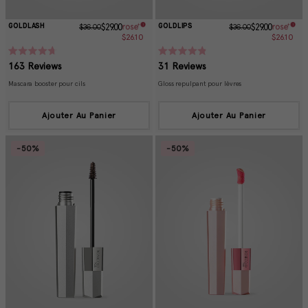
GOLDLASH
GOLDLIPS
$36.00
$29.00
$36.00
$29.00
$26.10
$26.10
Rated
Rated
163
Reviews
31
Reviews
4.7
4.8
out
out
Mascara booster pour cils
Gloss repulpant pour lèvres
of
of
5
5
stars
stars
Ajouter Au Panier
Ajouter Au Panier
-50%
-50%