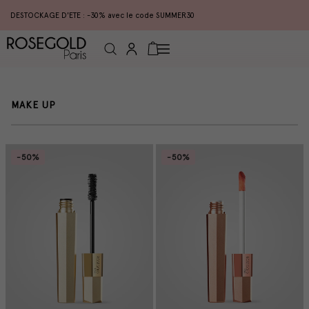
DESTOCKAGE D'ETE : -30% avec le code SUMMER30
Connexion
Panier
C
MAKE UP
O
L
L
E
-50%
-50%
C
T
I
O
N
: