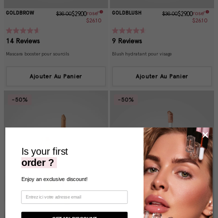
GOLDBROW
GOLDBLUSH
$36.00
$29.00
$36.00
$29.00
$26.10
$26.10
Rated
Rated
14
Reviews
9
Reviews
4.6
4.6
out
out
Mascara booster pour sourcils
Blush hydratant pour visage
of
of
5
5
stars
stars
Ajouter Au Panier
Ajouter Au Panier
-50%
-50%
Is your first
order ?
Enjoy an exclusive discount!