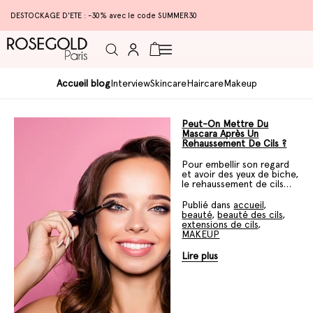
DESTOCKAGE D'ETE : -30% avec le code SUMMER30
Connexion
Panier
Accueil blog
Interview
Skincare
Haircare
Makeup
Peut-On Mettre Du
Mascara Après Un
Rehaussement De Cils ?
Pour embellir son regard
et avoir des yeux de biche,
le rehaussement de cils
fait déjà de nombreuses
adeptes ! Cette
Publié dans
accueil
,
technique chimique
beauté
,
beauté des cils
,
allonge les cils pour une
extensions de cils
,
allure glamour mais
MAKEUP
permet-elle de continuer
à se maquiller ? Si vous
Lire plus
vous posez la question,
vous êtes bien tombé !