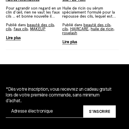
Pour agrandir son regard en un
Huile de ricin ou sérum
clin d'œil, rien ne vaut les faux
spécialement formulé pour la
cils ... et bonne nouvelle il
repousse des cils, lequel est
existe désormais des
réellement gagnant dans la
alternatives qui permettent de
course au cils de biche ? On
Publié dans
beauté des cils
,
Publié dans
beauté des cils
,
se poser des faux cils sans
vous donne la réponse.
cils
,
faux cils
,
MAKEUP
cils
,
HAIRCARE
,
huile de ricin
,
colle !
roselash
Lire plus
Lire plus
Un cadeau gratuit*.
*Dès votre inscription, vous recevrez un cadeau gratuit
lors de votre première commande, sans minimum
d'achat.
S'INSCRIRE