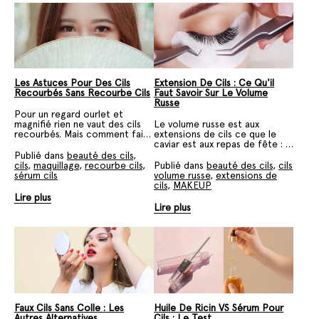
Les Astuces Pour Des Cils
Extension De Cils : Ce Qu'il
Recourbés Sans Recourbe Cils
Faut Savoir Sur Le Volume
Russe
Pour un regard ourlet et
magnifié rien ne vaut des cils
Le volume russe est aux
recourbés. Mais comment faire
extensions de cils ce que le
lorsqu'on a pas de recourbe
caviar est aux repas de fête : le
cils sous la main ou que ce
must. Cette pose est idéale
Publié dans
beauté des cils
,
dernier ne nous inspire pas
pour celles qui cherchent un
cils
,
maquillage
,
recourbe cils
,
Publié dans
beauté des cils
,
cils
franchement ? On vous dit
regard fantasque et
sérum cils
volume russe
,
extensions de
tout.
intensément marquant !
cils
,
MAKEUP
Lire plus
Lire plus
Faux Cils Sans Colle : Les
Huile De Ricin VS Sérum Pour
Autres Alternatives
Cils : Le Test