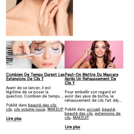
Combien De Temps Durent Les
Peut-On Mettre Du Mascara
Extensions De Cils ?
Après Un Rehaussement De
Cils ?
Avant de se lancer, il est
légitime de se poser la
Pour embellir son regard et
question. Combien de temps
avoir des yeux de biche, le
dure les extensions de cils
rehaussement de cils fait déjà
avant de tomber ? Petit point
de nombreuses adeptes !
Publié dans
beauté des cils
,
pratique.
Cette technique chimique
cils
,
cils volume russe
,
MAKEUP
Publié dans
accueil
,
beauté
,
allonge les cils pour une allure
beauté des cils
,
extensions de
glamour mais permet-elle de
cils
,
MAKEUP
Lire plus
continuer à se maquiller ? Si
vous vous posez la question,
Lire plus
vous êtes bien tombé !