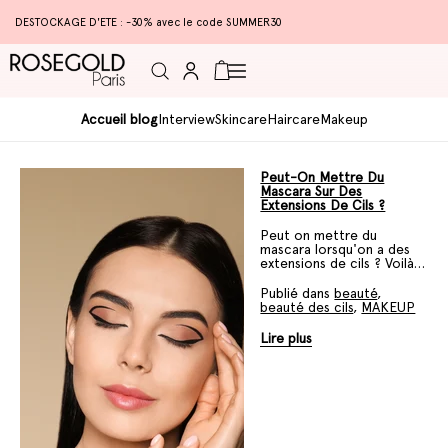
DESTOCKAGE D'ETE : -30% avec le code SUMMER30
Connexion
Panier
Accueil blog
Interview
Skincare
Haircare
Makeup
Peut-On Mettre Du
Mascara Sur Des
Extensions De Cils ?
Peut on mettre du
mascara lorsqu'on a des
extensions de cils ? Voilà
une question qui mérite
plus amples explications.
Publié dans
beauté
,
beauté des cils
,
MAKEUP
Lire plus