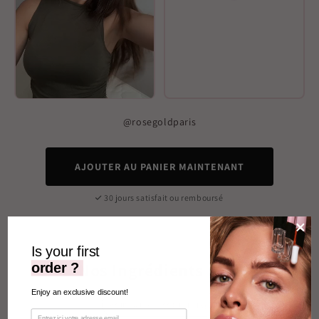
@rosegoldparis
AJOUTER AU PANIER MAINTENANT
30 jours satisfait ou remboursé
Is your first
Nos Ingrédients Clés
order ?
Enjoy an exclusive discount!
VOIR LA LISTE COMPLÈTE