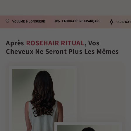
LABORATOIRE FRANÇAIS
VOLUME & LONGUEUR
95% NAT
Après
ROSEHAIR RITUAL
, Vos
Cheveux Ne Seront Plus Les Mêmes