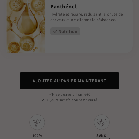
Panthénol
Hydrate et répare, réduisant la chute de
cheveux et améliorant la résistance.
Nutrition
AJOUTER AU PANIER MAINTENANT
Free delivery from €60
30 jours satisfait ou remboursé
100%
SANS