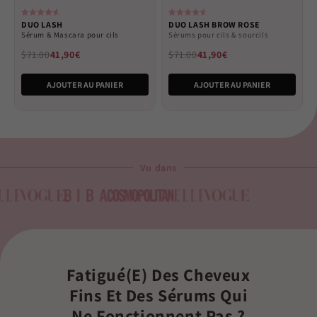
Rated
Rated
DUO LASH
DUO LASH BROW ROSE
4.6
4.6
Sérum & Mascara pour cils
Sérums pour cils & sourcils
out
out
of
of
$71.00
41,90€
$71.00
41,90€
5
5
stars
stars
AJOUTER AU PANIER
AJOUTER AU PANIER
Vu dans
Fatigué(e) Des Cheveux
Fins Et Des Sérums Qui
Ne Fonctionnent Pas ?