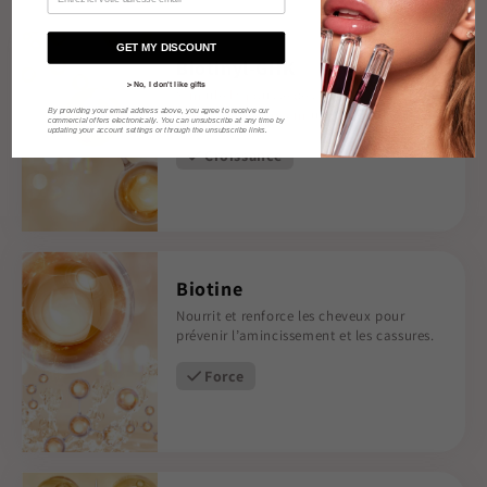
GET MY DISCOUNT
Biotinyl-GHK
> No, I don't like gifts
Stimule la pousse des cheveux en
By providing your email address above, you agree to receive our
renforçant et en stimulant les follicules.
commercial offers electronically. You can unsubscribe at any time by
updating your account settings or through the unsubscribe links.
Croissance
Biotine
Nourrit et renforce les cheveux pour
prévenir l’amincissement et les cassures.
Force