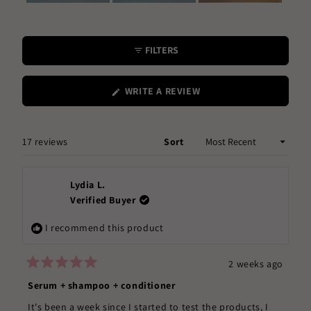
Slide
1
selected
FILTERS
(OPENS
WRITE A REVIEW
IN
A
NEW
WINDOW)
Loading...
17 reviews
Sort
Lydia L.
Verified Buyer
I recommend this product
2 weeks ago
Rated
5
Serum + shampoo + conditioner
out
of
It's been a week since I started to test the products, I