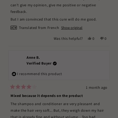
5
stars
can't give my opinion, give me positive or negative
feedback.
But I am convinced that this cure will do me good.
Translated from French
Show original
Yes,
No,
Was this helpful?
0
0
this
people
this
people
review
voted
review
voted
from
yes
from
no
Lydia
Lydia
Anne B.
L.
L.
Verified Buyer
was
was
helpful.
not
I recommend this product
helpful.
1 month ago
Rated
4
Mixed because it depends on the product
out
of
The shampoo and conditioner are very pleasant and
5
stars
make the hair very soft... But, they weigh down my hair
that is already fine and without volume... Too bad