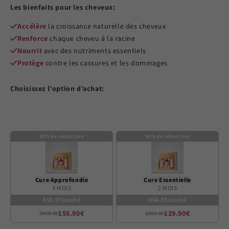
out
Les bienfaits pour les cheveux:
of
5
stars
Accélère
la croissance naturelle des cheveux
Renforce
chaque cheveu à la racine
Nourrit
avec des nutriments essentiels
Protège
contre les cassures et les dommages
Choisissez l’option d’achat:
60% de réduction
50% de réduction
Cure Approfondie
Cure Essentielle
3 MOIS
2 MOIS
€51.97/unité
€64.95/unité
155.90€
129.90€
$458.00
$306.00