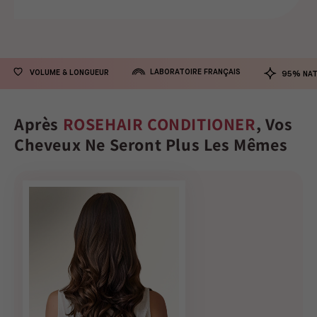
LABORATOIRE FRANÇAIS
VOLUME & LONGUEUR
95% NAT
Après
ROSEHAIR CONDITIONER
, Vos
Cheveux Ne Seront Plus Les Mêmes