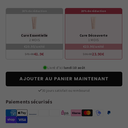
30% de réduction
20% de réduction
Cure Essentielle
Cure Découverte
2 MOIS
1 MOIS
€20.95/unité
€23.90/unité
41.9€
23.90€
$71.00
$36.00
Livré d’ici
lundi 10 août
AJOUTER AU PANIER MAINTENANT
30 jours satisfait ou remboursé
Paiements sécurisés