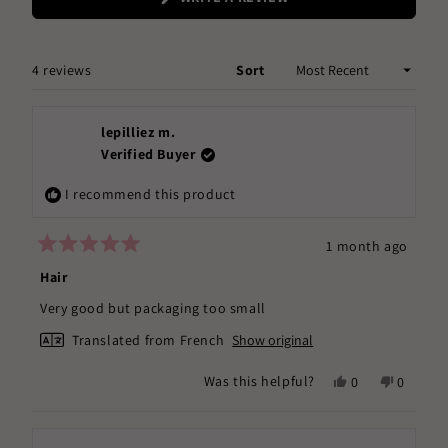
IN
A
NEW
WINDOW)
Loading...
4 reviews
Sort
lepilliez m.
Verified Buyer
I recommend this product
1 month ago
Rated
5
Hair
out
of
Very good but packaging too small
5
stars
Translated from French
Show original
Yes,
No,
Was this helpful?
0
0
this
people
this
people
review
voted
review
voted
from
yes
from
no