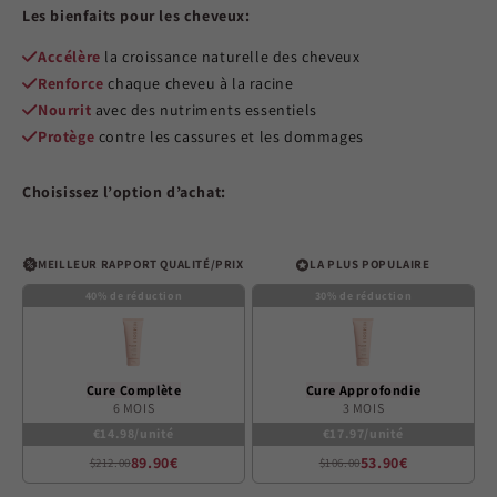
out
Les bienfaits pour les cheveux:
of
5
stars
Accélère
la croissance naturelle des cheveux
Renforce
chaque cheveu à la racine
Nourrit
avec des nutriments essentiels
Protège
contre les cassures et les dommages
Choisissez l’option d’achat:
MEILLEUR RAPPORT QUALITÉ/PRIX
LA PLUS POPULAIRE
40% de réduction
30% de réduction
Cure Complète
Cure Approfondie
6 MOIS
3 MOIS
€14.98/unité
€17.97/unité
89.90€
53.90€
$212.00
$106.00