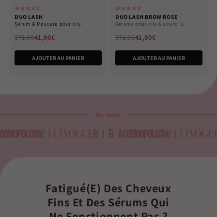
Rated
Rated
DUO LASH
DUO LASH BROW ROSE
4.6
4.6
Sérum & Mascara pour cils
Sérums pour cils & sourcils
out
out
of
of
$71.00
41,90€
$71.00
41,90€
5
5
stars
stars
AJOUTER AU PANIER
AJOUTER AU PANIER
Vu dans
Fatigué(e) Des Cheveux
Fins Et Des Sérums Qui
Ne Fonctionnent Pas ?