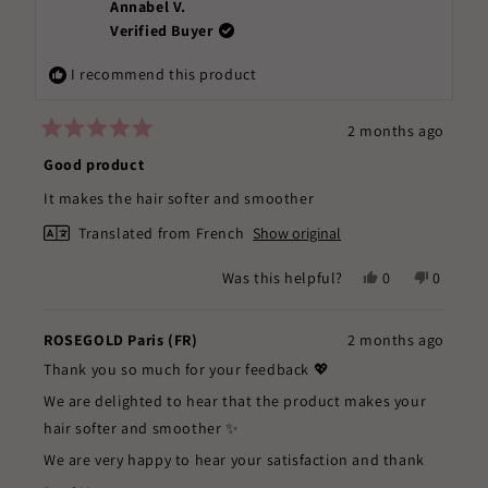
lepilliez
lepilliez
Annabel V.
m.
m.
Verified Buyer
was
was
helpful.
not
I recommend this product
helpful.
2 months ago
Rated
5
Good product
out
of
It makes the hair softer and smoother
5
stars
Translated from French
Show original
Yes,
No,
Was this helpful?
0
0
this
people
this
people
review
voted
review
voted
from
yes
from
no
ROSEGOLD Paris (FR)
2 months ago
Annabel
Annabel
Thank you so much for your feedback 💖
V.
V.
was
was
We are delighted to hear that the product makes your
helpful.
not
hair softer and smoother ✨
helpful.
We are very happy to hear your satisfaction and thank
you for your trust.