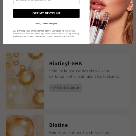
GET MY DISCOUNT
Nos Ingrédients Clés
> No, I don't like gifts
By providing your email address above, you agree to receive our
commercial offers electronically. You can unsubscribe at any time by
updating your account settings or through the unsubscribe links.
VOIR LA LISTE COMPLÈTE
Biotinyl-GHK
Stimule la pousse des cheveux en
renforçant et en stimulant les follicules.
Croissance
Biotine
Nourrit et renforce les cheveux pour