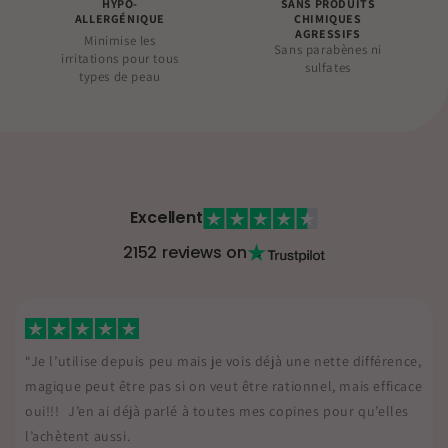
HYPO-
SANS PRODUITS
ALLERGÉNIQUE
CHIMIQUES
AGRESSIFS
Minimise les
Sans parabènes ni
irritations pour tous
sulfates
types de peau
Excellent
2152 reviews on
érence,
“Je l’utilise depuis peu mais je vois déjà une nette différ
fficace
magique peut être pas si on veut être rationnel, mais eff
elles
oui!!! J’en ai déjà parlé à toutes mes copines pour qu’el
l’achètent aussi.