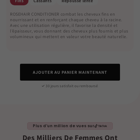
Fins
Cassants
Repousse lente
ROSEHAIR CONDITIONER combat les cheveux fins en
nourrissant et en renforçant chaque cheveu à la racine.
Avec une utilisation régulière, il favorise la densité et
l’épaisseur, vous donnant des cheveux plus fournis et plus
volumineux qui mettent en valeur votre beauté naturelle.
AJOUTER AU PANIER MAINTENANT
30 jours satisfait ou remboursé
Plus d’un million de vues sur
Des Milliers De Femmes Ont