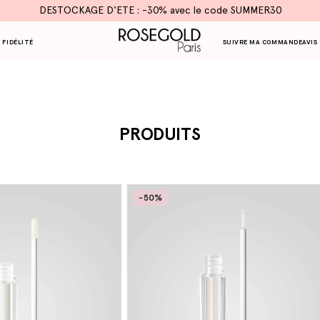
DESTOCKAGE D'ETE : -30% avec le code SUMMER30
 FIDÉLITÉ
SUIVRE MA COMMANDE
AVIS
C
PRODUITS
O
L
L
-50%
E
C
T
I
O