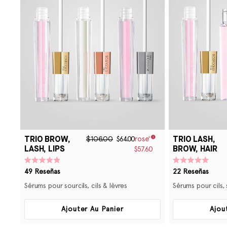
TRIO BROW,
TRIO LASH,
$106.00
$64.00
LASH, LIPS
BROW, HAIR
$57.60
Calificado
Calificado
49
Reseñas
22
Reseñas
4.9
5.0
de
de
Sérums pour sourcils, cils & lèvres
Sérums pour cils,
5
5
estrellas
estrellas
Ajouter Au Panier
Ajou