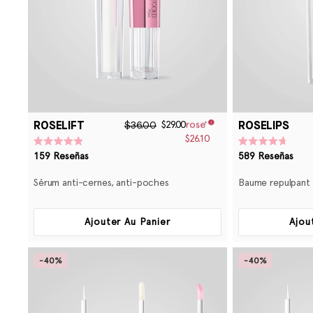
ROSELIFT
ROSELIPS
$36.00
$29.00
$26.10
Calificado
Calificado
159
Reseñas
589
Reseñas
4.9
4.7
de
de
5
5
Sérum anti-cernes, anti-poches
Baume repulpant 
estrellas
estrellas
Ajouter Au Panier
Ajou
-40%
-40%