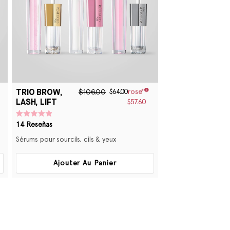
TRIO BROW,
$106.00
$64.00
LASH, LIFT
$57.60
Calificado
14
Reseñas
4.9
de
Sérums pour sourcils, cils & yeux
5
estrellas
Ajouter Au Panier