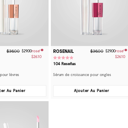
N
:
ROSENAIL
$36.00
$36.00
$29.00
$29.00
$26.10
$26.10
Calificado
104
Reseñas
4.9
de
5
pour lèvres
Sérum de croissance pour ongles
estrellas
ter Au Panier
Ajouter Au Panier