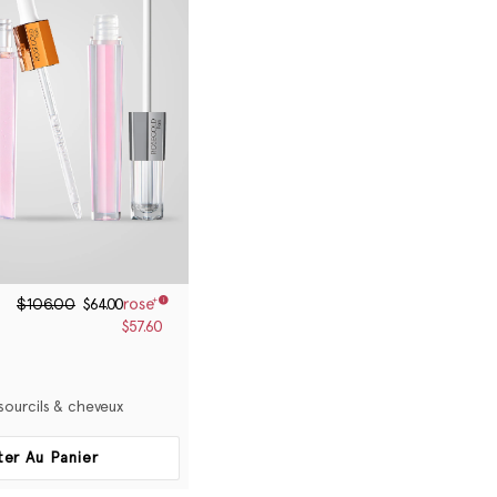
$106.00
$64.00
$57.60
 sourcils & cheveux
ter Au Panier