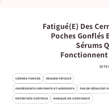
Fatigué(e) Des Cer
Poches Gonflés 
Sérums Q
Fonctionnent 
DITE
CERNES FONCÉS
REGARD FATIGUÉ
INGRÉDIENTS IRRITANTS ET AGRESSIFS
PAS DE RÉSULTAT V
ENTRETIEN COÛTEUX
MANQUE DE CONFIANCE