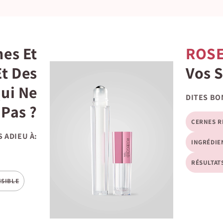
nes Et
ROSE
Et Des
Vos 
ui Ne
DITES BO
Pas ?
CERNES R
S ADIEU À:
INGRÉDIE
RÉSULTAT
ISIBLE