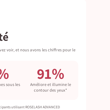
té
z voir, et nous avons les chiffres pour le
%
91%
es sous les
Améliore et illumine le
*
contour des yeux*
rticipants utilisant ROSELASH ADVANCED