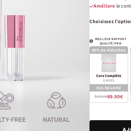
Améliore
le con
Choisissez l’optio
MEILLEUR RAPPORT
QUALITÉ/PRIX
50% de réduction
Cure Complète
6 MOIS
€14.98/unité
89.90€
$212.00
AJ