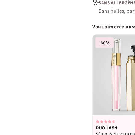
SANS ALLERGÈNE
Sans huiles, par
Vous aimerez auss
-30%
Calificado
DUO LASH
4.6
Sérum & Mascara pou
de