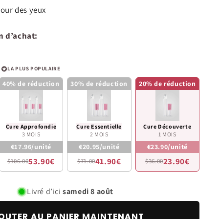
tour des yeux
n d’achat:
LA PLUS POPULAIRE
40% de réduction
30% de réduction
20% de réduction
Cure Approfondie
Cure Essentielle
Cure Découverte
3 MOIS
2 MOIS
1 MOIS
€17.96/unité
€20.95/unité
€23.90/unité
53.90€
41.90€
23.90€
$106.00
$71.00
$36.00
Livré d’ici
samedi 8 août
OUTER AU PANIER MAINTENANT