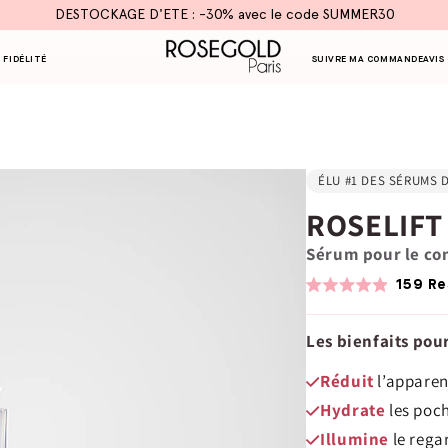
DESTOCKAGE D'ETE : -30% avec le code SUMMER30
 FIDÉLITÉ
SUIVRE MA COMMANDE
AVIS
ÉLU #1 DES SÉRUMS 
ROSELIFT
Sérum pour le co
159
Re
Calificado
4.9
de
Les bienfaits pour
5
estrellas
Réduit
l’apparen
Hydrate
les poch
Illumine
le rega