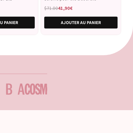
5
estrellas
$71.00
41,90€
U PANIER
AJOUTER AU PANIER