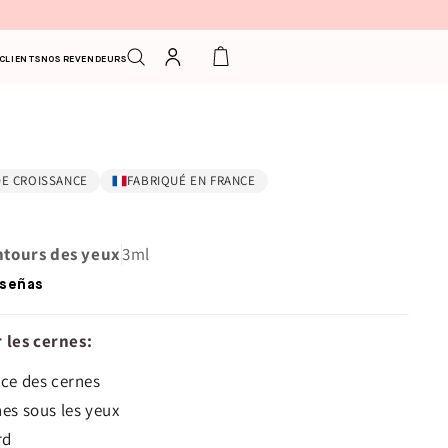
Connexion
Panier
 CLIENTS
NOS REVENDEURS
DE CROISSANCE
FABRIQUÉ EN FRANCE
ntours des yeux
3ml
señas
 les cernes:
ce des cernes
es sous les yeux
rd