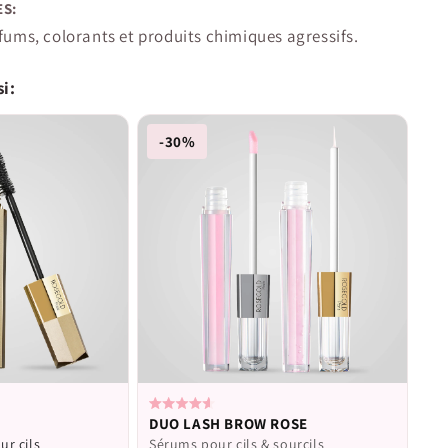
S:
fums, colorants et produits chimiques agressifs.
i:
-30%
Calificado
DUO LASH BROW ROSE
4.6
r cils
Sérums pour cils & sourcils
de