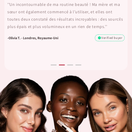
’’Tous les autres sérums que j'ai essayés provoquaient des
irritations, mais ROSEBROW a changé la donne. C’est doux et
mes sourcils sont maintenant plus fournis et plus sains. Je
n’aurais jamais pensé trouver quelque chose qui
fonctionnerait réellement.’’
-natalie S. - Berlin, Allemagne
Verified buyer