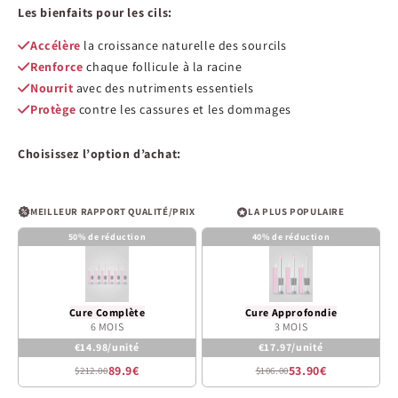
de
Les bienfaits pour les cils:
5
estrellas
Accélère
la croissance naturelle des sourcils
Renforce
chaque follicule à la racine
Nourrit
avec des nutriments essentiels
Protège
contre les cassures et les dommages
Choisissez l’option d’achat:
MEILLEUR RAPPORT QUALITÉ/PRIX
LA PLUS POPULAIRE
50% de réduction
40% de réduction
Cure Complète
Cure Approfondie
6 MOIS
3 MOIS
€14.98/unité
€17.97/unité
89.9€
53.90€
$212.00
$106.00