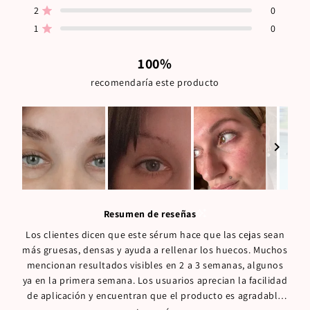
totales
totales
totales
totales
totales
2
0
Calificado de 5 estrellas
de
de
de
de
de
5
4
3
2
1
1
0
Calificado de 5 estrellas
estrellas:
estrellas:
estrellas:
estrellas:
estrellas:
513
232
3
0
0
100%
recomendaría este producto
Diapositiva
1
Resumen de reseñas
seleccionada
Los clientes dicen que este sérum hace que las cejas sean
más gruesas, densas y ayuda a rellenar los huecos. Muchos
mencionan resultados visibles en 2 a 3 semanas, algunos
ya en la primera semana. Los usuarios aprecian la facilidad
de aplicación y encuentran que el producto es agradable