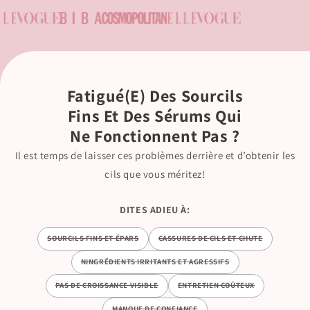
Fatigué(e) Des Sourcils
Fins Et Des Sérums Qui
Ne Fonctionnent Pas ?
Il est temps de laisser ces problèmes derrière et d’obtenir les
cils que vous méritez!
DITES ADIEU À:
SOURCILS FINS ET ÉPARS
CASSURES DE CILS ET CHUTE
NINGRÉDIENTS IRRITANTS ET AGRESSIFS
PAS DE CROISSANCE VISIBLE
ENTRETIEN COÛTEUX
MANQUE DE CONFIANCE