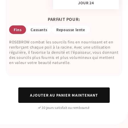
JOUR 24
PARFAIT POUR:
Fins
Cassants
Repousse lente
ROSEBROW combat les sourcils fins en nourrissant et en
renforçant chaque poil à la racine. Avec une utilisation
régulière, il favorise la densité et l’épaisseur, vous donnant
des sourcils plus fournis et plus volumineux qui mettent
en valeur votre beauté naturelle.
AJOUTER AU PANIER MAINTENANT
30 jours satisfait ou remboursé