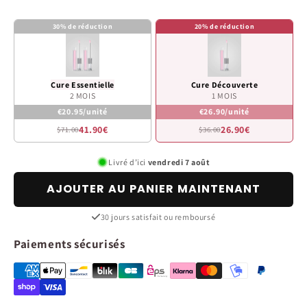
30% de réduction
20% de réduction
Cure Essentielle
Cure Découverte
2 MOIS
1 MOIS
€20.95/unité
€26.90/unité
41.90€
26.90€
$71.00
$36.00
Livré d’ici
vendredi 7 août
AJOUTER AU PANIER MAINTENANT
30 jours satisfait ou remboursé
Paiements sécurisés