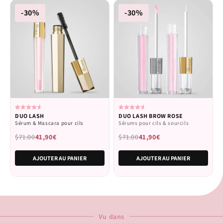
-30%
-30%
Calificado
Calificado
DUO LASH
DUO LASH BROW ROSE
4.6
4.6
Sérum & Mascara pour cils
Sérums pour cils & sourcils
de
de
5
5
$71.00
41,90€
$71.00
41,90€
estrellas
estrellas
AJOUTER AU PANIER
AJOUTER AU PANIER
Vu dans