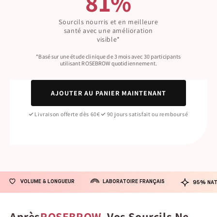
81%
Sourcils nourris et en meilleure
santé avec une amélioration
visible*
*Basé sur une étude clinique de 3 mois avec 30 participants
utilisant ROSEBROW quotidiennement.
AJOUTER AU PANIER MAINTENANT
Livraison offerte dès 60€
90 jours satisfait ou remboursé
LABORATOIRE FRANÇAIS
VOLUME & LONGUEUR
95% NAT
Après
ROSEBROW
, Vos Sourcils Ne