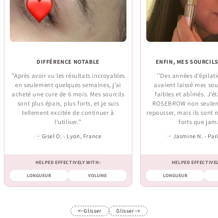
DIFFÉRENCE NOTABLE
ENFIN, MES SOURCILS
’’Après avoir vu les résultats incroyables
’’Des années d’épilat
en seulement quelques semaines, j’ai
avaient laissé mes sou
acheté une cure de 6 mois. Mes sourcils
faibles et abîmés. J’é
sont plus épais, plus forts, et je suis
ROSEBROW non seuleme
tellement excitée de continuer à
repousser, mais ils sont
l’utiliser.’’
forts que jama
Gisel O. - Lyon, France
Jasmine N. - Par
HELPED EFFECTIVELY WITH:
HELPED EFFECTIVE
LONGUEUR
VOLUME
LONGUEUR
Glisser
Glisser