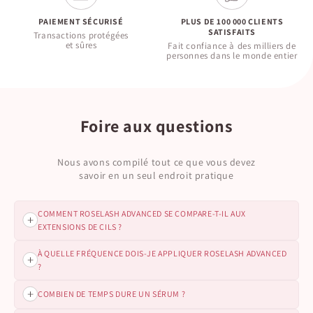
PAIEMENT SÉCURISÉ
PLUS DE 100 000 CLIENTS
SATISFAITS
Transactions protégées
et sûres
Fait confiance à des milliers de
personnes dans le monde entier
Foire aux questions
Nous avons compilé tout ce que vous devez
savoir en un seul endroit pratique
COMMENT ROSELASH ADVANCED SE COMPARE-T-IL AUX
EXTENSIONS DE CILS ?
À QUELLE FRÉQUENCE DOIS-JE APPLIQUER ROSELASH ADVANCED
ROSELASH ADVANCED favorise la croissance naturelle des
?
cils, vous évitant les tracas et le coût des extensions de cils.
Pas de rendez-vous d’entretien, pas de dommages — juste
des cils plus longs et plus fournis qui sont les vôtres.
Pour de meilleurs résultats, appliquez ROSELASH
COMBIEN DE TEMPS DURE UN SÉRUM ?
ADVANCED une fois par jour, idéalement le soir, sur une