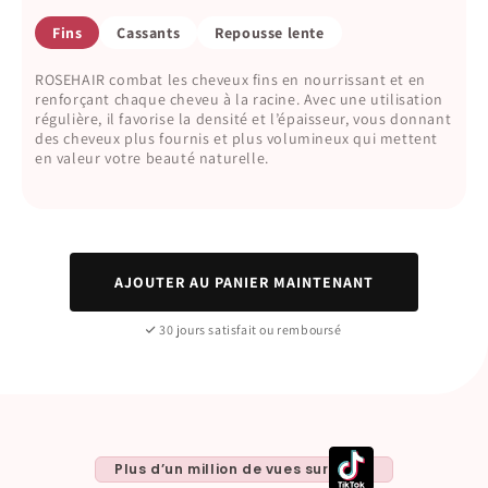
Fins
Cassants
Repousse lente
ROSEHAIR combat les cheveux fins en nourrissant et en
renforçant chaque cheveu à la racine. Avec une utilisation
régulière, il favorise la densité et l’épaisseur, vous donnant
des cheveux plus fournis et plus volumineux qui mettent
en valeur votre beauté naturelle.
AJOUTER AU PANIER MAINTENANT
30 jours satisfait ou remboursé
Plus d’un million de vues sur