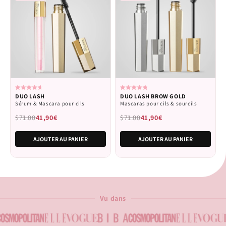
Calificado
Calificado
DUO LASH
DUO LASH BROW GOLD
4.6
4.8
Sérum & Mascara pour cils
Mascaras pour cils & sourcils
de
de
5
5
$71.00
41,90€
$71.00
41,90€
estrellas
estrellas
AJOUTER AU PANIER
AJOUTER AU PANIER
Vu dans