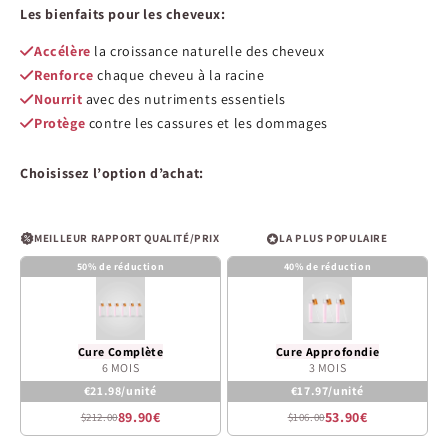
de
Les bienfaits pour les cheveux:
5
estrellas
Accélère
la croissance naturelle des cheveux
Renforce
chaque cheveu à la racine
Nourrit
avec des nutriments essentiels
Protège
contre les cassures et les dommages
Choisissez l’option d’achat:
MEILLEUR RAPPORT QUALITÉ/PRIX
LA PLUS POPULAIRE
50% de réduction
40% de réduction
Cure Complète
Cure Approfondie
6 MOIS
3 MOIS
€21.98/unité
€17.97/unité
89.90€
53.90€
$212.00
$106.00