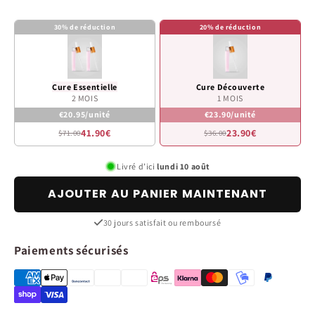
30% de réduction
20% de réduction
Cure Essentielle
Cure Découverte
2 MOIS
1 MOIS
€20.95/unité
€23.90/unité
41.90€
23.90€
$71.00
$36.00
Livré d’ici
lundi 10 août
AJOUTER AU PANIER MAINTENANT
30 jours satisfait ou remboursé
Paiements sécurisés