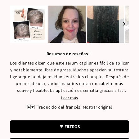
Diapositiva
1
Resumen de reseñas
seleccionada
Los clientes dicen que este sérum capilar es fácil de aplicar
y notablemente libre de grasa. Muchos aprecian su textura
ligera que no deja residuos entre los champús. Después de
un mes de uso, varios usuarios notan un cabello más
suave y flexible. La aplicación es sencilla gracias a la
práctica pipeta que permite una dosificación precisa en las
Leer más
raíces. Numerosas reseñas mencionan una mejora en el
Traducido del francés
Mostrar original
brillo y la textura del cabello. El producto recibe elogios
especiales por su rápida absorción.
FILTROS