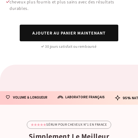
cheveux plus fournis et plus sains avec des résultats
durables.
AJOUTER AU PANIER MAINTENANT
30 jours satisfait ou remboursé
LABORATOIRE FRANÇAIS
VOLUME & LONGUEUR
95% NAT
SÉRUM POUR CHEVEUX N°1 EN FRANCE
Simplement Le Meilleur