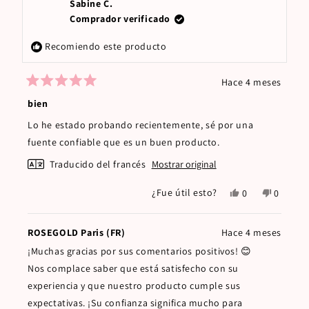
Mp
Mp
Sabine C.
B.
B.
Comprador verificado
fue
no
útil.
fue
Recomiendo este producto
útil.
Hace 4 meses
Calificado
5
bien
de
5
Lo he estado probando recientemente, sé por una
estrellas
fuente confiable que es un buen producto.
Traducido del francés
Mostrar original
Sí,
No,
¿Fue útil esto?
0
0
esta
personas
esta
persona
reseña
votaron
reseña
votaron
de
sí
de
no
ROSEGOLD Paris (FR)
Hace 4 meses
Sabine
Sabine
¡Muchas gracias por sus comentarios positivos! 😊
C.
C.
fue
no
Nos complace saber que está satisfecho con su
útil.
fue
experiencia y que nuestro producto cumple sus
útil.
expectativas. ¡Su confianza significa mucho para