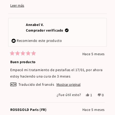
nosotros!
Leer más
Read
Que tenga un buen día,
more
about
this
Annabel V.
review
Comprador verificado
reply
Recomiendo este producto
Hace 5 meses
Calificado
5
Buen producto
de
5
Empecé mi tratamiento de pestañas el 17/01, por ahora
estrellas
estoy haciendo una cura de 3 meses
Traducido del francés
Mostrar original
Sí,
No,
¿Fue útil esto?
1
0
esta
persona
esta
persona
reseña
votó
reseña
votaron
de
sí
de
no
ROSEGOLD Paris (FR)
Hace 5 meses
Annabel
Annabel