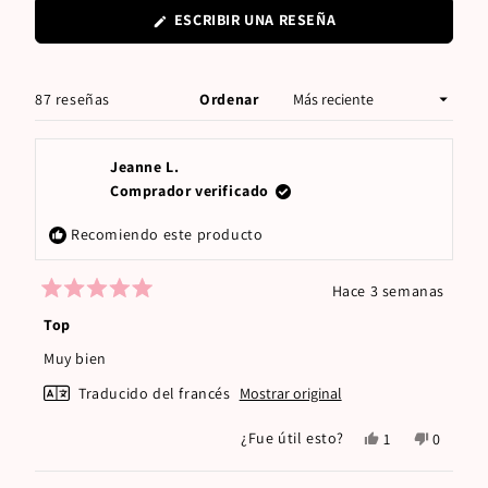
(SE
ESCRIBIR UNA RESEÑA
ABRE
EN
UNA
NUEVA
Cargando...
87 reseñas
Ordenar
VENTANA)
Jeanne L.
Comprador verificado
Recomiendo este producto
Hace 3 semanas
Calificado
5
Top
de
5
Muy bien
estrellas
Traducido del francés
Mostrar original
Sí,
No,
¿Fue útil esto?
1
0
esta
persona
esta
persona
reseña
votó
reseña
votaron