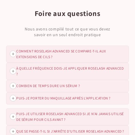
Foire aux questions
Nous avons compilé tout ce que vous devez
savoir en un seul endroit pratique
COMMENT ROSELASH ADVANCED SE COMPARE-T-IL AUX
EXTENSIONS DE CILS ?
À QUELLE FRÉQUENCE DOIS-JE APPLIQUER ROSELASH ADVANCED
ROSELASH ADVANCED favorise la croissance naturelle des
?
cils, vous évitant les tracas et le coût des extensions de cils.
Pas de rendez-vous d’entretien, pas de dommages — juste
des cils plus longs et plus fournis qui sont les vôtres.
Pour de meilleurs résultats, appliquez ROSELASH
COMBIEN DE TEMPS DURE UN SÉRUM ?
ADVANCED une fois par jour, idéalement le soir, sur une
peau propre et sèche à la base de vos cils supérieurs.
Chaque sérum de ROSELASH ADVANCED contient 3 ml, soit
PUIS-JE PORTER DU MAQUILLAGE APRÈS L’APPLICATION ?
une cure d’un mois lorsqu’il est utilisé selon les instructions,
avec une application quotidienne.
Oui, assurez-vous simplement d’attendre 20 à 30 minutes
PUIS-JE UTILISER ROSELASH ADVANCED SI JE N’AI JAMAIS UTILISÉ
pour que ROSELASH ADVANCED soit complètement absorbé
DE SÉRUM POUR CILS AVANT ?
avant d’appliquer du maquillage.
Absolument ! ROSELASH ADVANCED est parfait pour les
QUE SE PASSE-T-IL SI J’ARRÊTE D’UTILISER ROSELASH ADVANCED ?