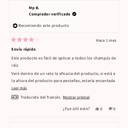
de
sí
de
no
Jeanne
Jeanne
Mp B.
L.
L.
Comprador verificado
fue
no
útil.
fue
Recomiendo este producto
útil.
Hace 1 mes
Calificado
4
Envío rápido
de
5
Este producto es fácil de aplicar a todos los champús de
estrellas
raíz.
Veré dentro de un rato la eficacia del producto, si está a
la altura del producto para pestañas, estaría encantada
porque es fantástico.
Leer
Leer más
más
Traducido del francés
Mostrar original
sobre
Sí,
No,
¿Fue útil esto?
0
0
esta
esta
personas
esta
persona
reseña
reseña
votaron
reseña
votaron
de
sí
de
no