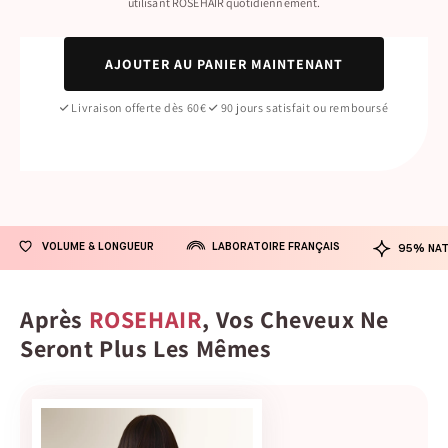
utilisant ROSEHAIR quotidiennement.
AJOUTER AU PANIER MAINTENANT
Livraison offerte dès 60€
90 jours satisfait ou remboursé
LABORATOIRE FRANÇAIS
VOLUME & LONGUEUR
95% NAT
Après
ROSEHAIR
, Vos Cheveux Ne
Seront Plus Les Mêmes